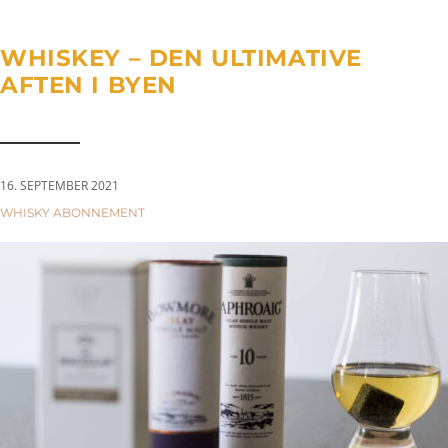
a
n
g
t
t
l
WHISKEY – DEN ULTIMATIVE
i
e
AFTEN I BYEN
o
n
n
a
v
i
16. SEPTEMBER 2021
g
CATEGORIES:
WHISKY ABONNEMENT
a
t
i
o
n