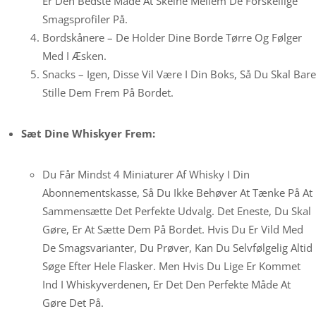
Er Den Bedste Måde At Skelne Mellem De Forskellige
Smagsprofiler På.
Bordskånere – De Holder Dine Borde Tørre Og Følger
Med I Æsken.
Snacks – Igen, Disse Vil Være I Din Boks, Så Du Skal Bare
Stille Dem Frem På Bordet.
Sæt Dine Whiskyer Frem:
Du Får Mindst 4 Miniaturer Af Whisky I Din
Abonnementskasse, Så Du Ikke Behøver At Tænke På At
Sammensætte Det Perfekte Udvalg. Det Eneste, Du Skal
Gøre, Er At Sætte Dem På Bordet. Hvis Du Er Vild Med
De Smagsvarianter, Du Prøver, Kan Du Selvfølgelig Altid
Søge Efter Hele Flasker. Men Hvis Du Lige Er Kommet
Ind I Whiskyverdenen, Er Det Den Perfekte Måde At
Gøre Det På.