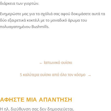
διάρκεια των γιορτών.
Ενημερώστε μας για τα σχόλιά σας αφού δοκιμάσετε αυτά τα
δύο εξαιρετικά κοκτέιλ με το μοναδικό άρωμα του
πολυαγαπημένου Bushmills.
Πλοήγηση
←
Ιαπωνικό ουίσκι
άρθρων
5 καλύτερα ουίσκι από όλο τον κόσμο
→
ΑΦΉΣΤΕ ΜΙΑ ΑΠΆΝΤΗΣΗ
Η ηλ. διεύθυνση σας δεν δημοσιεύεται.