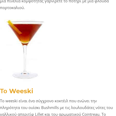
μια πινελιά κομψότητας γαρνίρετε το ποτήρι με μια φλούδα
πορτοκαλιού.
Το Weeski
Το weeski είναι ένα σύγχρονο κοκτέιλ που ενώνει την
πληρότητα του ουίσκι Bushmills με τις λουλουδάτες νότες του
γαλλικού απεριτίφ Lillet και του αρωματικού Cointreau. Το