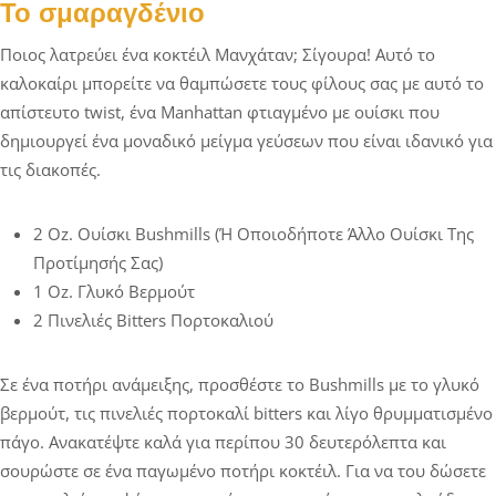
Το σμαραγδένιο
Ποιος λατρεύει ένα κοκτέιλ Μανχάταν; Σίγουρα! Αυτό το
καλοκαίρι μπορείτε να θαμπώσετε τους φίλους σας με αυτό το
απίστευτο twist, ένα Manhattan φτιαγμένο με ουίσκι που
δημιουργεί ένα μοναδικό μείγμα γεύσεων που είναι ιδανικό για
τις διακοπές.
2 Oz. Ουίσκι Bushmills (ή Οποιοδήποτε Άλλο Ουίσκι Της
Προτίμησής Σας)
1 Oz. Γλυκό Βερμούτ
2 Πινελιές Bitters Πορτοκαλιού
Σε ένα ποτήρι ανάμειξης, προσθέστε το Bushmills με το γλυκό
βερμούτ, τις πινελιές πορτοκαλί bitters και λίγο θρυμματισμένο
πάγο. Ανακατέψτε καλά για περίπου 30 δευτερόλεπτα και
σουρώστε σε ένα παγωμένο ποτήρι κοκτέιλ. Για να του δώσετε