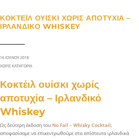
a
n
g
t
t
l
ΚΟΚΤΈΙΛ ΟΥΊΣΚΙ ΧΩΡΊΣ ΑΠΟΤΥΧΊΑ –
i
e
ΙΡΛΑΝΔΙΚΌ WHISKEY
o
n
n
a
v
i
16 ΙΟΥΛΊΟΥ 2018
g
CATEGORIES:
ΧΩΡΊΣ ΚΑΤΗΓΟΡΊΑ
a
t
Κοκτέιλ ουίσκι χωρίς
i
αποτυχία – Ιρλανδικό
o
n
Whiskey
Ως δεύτερη έκδοση του
No Fail – Whisky Cocktail
,
αποφασίσαμε να επικεντρωθούμε στα απίστευτα ιρλανδικά