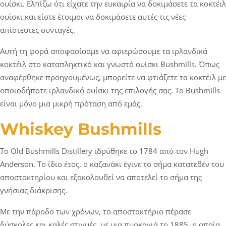
ουίσκι. Ελπίζω ότι είχατε την ευκαιρία να δοκιμάσετε τα κοκτέιλ
ουίσκι και είστε έτοιμοι να δοκιμάσετε αυτές τις νέες
απίστευτες συνταγές.
Αυτή τη φορά αποφασίσαμε να αφιερώσουμε τα ιρλανδικά
κοκτέιλ στο καταπληκτικό και γνωστό ουίσκι Bushmills. Όπως
αναφέρθηκε προηγουμένως, μπορείτε να φτιάξετε τα κοκτέιλ με
οποιοδήποτε ιρλανδικό ουίσκι της επιλογής σας. Το Bushmills
είναι μόνο μια μικρή πρόταση από εμάς.
Whiskey Bushmills
Το Old Bushmills Distillery ιδρύθηκε το 1784 από τον Hugh
Anderson. Το ίδιο έτος, ο καζανάκι έγινε το σήμα κατατεθέν του
αποστακτηρίου και εξακολουθεί να αποτελεί το σήμα της
γνήσιας διάκρισης.
Με την πάροδο των χρόνων, το αποστακτήριο πέρασε
δύσκολες και καλές στιγμές, με μια πυρκαγιά το 1885, η οποία