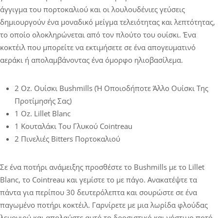
άγγιγμα του πορτοκαλιού και οι λουλουδένιες γεύσεις
δημιουργούν ένα μοναδικό μείγμα τελειότητας και λεπτότητας,
το οποίο ολοκληρώνεται από τον πλούτο του ουίσκι. Ένα
κοκτέιλ που μπορείτε να εκτιμήσετε σε ένα απογευματινό
αεράκι ή απολαμβάνοντας ένα όμορφο ηλιοβασίλεμα.
2 Oz. Ουίσκι Bushmills (ή Οποιοδήποτε Άλλο Ουίσκι Της
Προτίμησής Σας)
1 Oz. Lillet Blanc
1 Κουταλάκι Του Γλυκού Cointreau
2 Πινελιές Bitters Πορτοκαλιού
Σε ένα ποτήρι ανάμειξης προσθέστε το Bushmills με το Lillet
Blanc, το Cointreau και γεμίστε το με πάγο. Ανακατέψτε τα
πάντα για περίπου 30 δευτερόλεπτα και σουρώστε σε ένα
παγωμένο ποτήρι κοκτέιλ. Γαρνίρετε με μια λωρίδα φλούδας
λεμονιού και απολαύστε αυτό το δροσιστικό και νόστιμο ποτό.