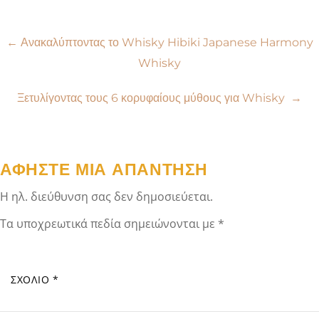
Πλοήγηση
←
Ανακαλύπτοντας το Whisky Hibiki Japanese Harmony
Whisky
άρθρων
Ξετυλίγοντας τους 6 κορυφαίους μύθους για Whisky
→
ΑΦΉΣΤΕ ΜΙΑ ΑΠΆΝΤΗΣΗ
Η ηλ. διεύθυνση σας δεν δημοσιεύεται.
Τα υποχρεωτικά πεδία σημειώνονται με
*
ΣΧΌΛΙΟ
*