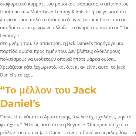
διαφορετικό κομμάτι του μουσικού φάσματος, ο αείμνηστος
frontman των Motörhead Lemmy Kilmister ήταν γνωστό ότι
λάτρευε τόσο πολύ το διάσημο ζεύγος Jack και Coke που οι
οπαδοί του επέμεναν να αλλάξει το όνομα του ποτού σε “The
Lemmy”?
στη μνήμη του. Σε απάντηση, η Jack Daniel’s παρήγαγε μια
παρτίδα ουίσκι προς τιμήν του. Δεν βλέπεις ολόκληρους
πολιτισμούς να υιοθετούν οποιαδήποτε μάρκα ουίσκι.
Χρειάζεται κάτι ξεχωριστό, και ό,τι κι αν είναι αυτό, το Jack
Daniel’s το έχει.
“Το μέλλον του Jack
Daniel’s
Όπως είπε κάποτε ο Αριστοτέλης, “αν δεν έχει χαλάσει, μην το
φτιάχνεις”. Ή ίσως αυτό ήταν η Beyoncé. Όπως και να ‘χει, το
μέλλον του ουίσκι Jack Daniel’s είναι πιθανό να περιλαμβάνει τα