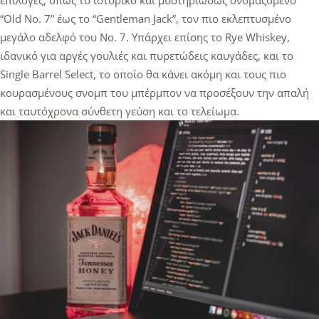
“Old No. 7” έως το “Gentleman Jack”, τον πιο εκλεπτυσμένο
μεγάλο αδελφό του No. 7. Υπάρχει επίσης το Rye Whiskey,
ιδανικό για αργές γουλιές και πυρετώδεις καυγάδες, και το
Single Barrel Select, το οποίο θα κάνει ακόμη και τους πιο
κουρασμένους σνομπ του μπέρμπον να προσέξουν την απαλή
και ταυτόχρονα σύνθετη γεύση και το τελείωμα.