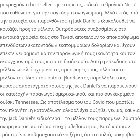
μακροχρόνια best seller της εταιρείας, ειδικά το θρυλικό No. 7
που ευθύνεται για την παγκόσμια αναγνώριση. Αλλά εκτός από
την επιτυχία του παρελθόντος, η Jack Daniel’s εξακολουθεί να
κοιτάζει προς το μέλλον. Οι πρόσφατες αναβαθμίσεις στα
κεντρικά γραφεία τους στο Τενεσί αποτελούν το αποκορύφωμα
επενδύσεων εκατοντάδων εκατομμυρίων δολαρίων και έχουν
επεκτείνει σημαντικά την παραγωγική τους ικανότητα και τον
εκσυγχρονισμό τους κατά τη διαδικασία. Αυτή η επένδυση στο
μέλλον ωφελεί όχι μόνο τις προσφορές τους, αλλά και το
μέλλον του ίδιου του ουίσκι, βοηθώντας παράλληλα τους
κύριους αποσταγματοποιούς της Jack Daniel’s να παραμείνουν
οι κατεξοχήν παραγωγοί αμερικανικού, και πιο συγκεκριμένα,
ουίσκι Tennessee. Ως αποτέλεσμα του ιού Covid που μαστίζει
τον πλανήτη, η κατανάλωση αλκοόλ έχει αυξηθεί γενικά, και για
την Jack Daniel’s ειδικότερα – το μέλλον τους παραμένει λαμπρό
ακόμη και σε μια τέτοια εποχή αβεβαιότητας. Κατά κάποιον
τρόπο, είναι καθησυχαστικό να ξέρεις ότι το παλιό, μακρόβιο