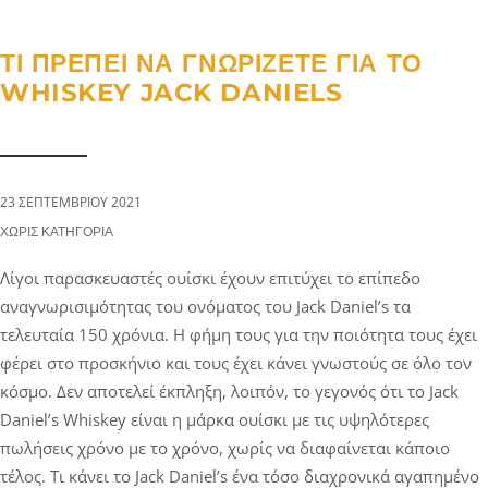
a
n
g
t
t
l
ΤΙ ΠΡΈΠΕΙ ΝΑ ΓΝΩΡΊΖΕΤΕ ΓΙΑ ΤΟ
i
e
WHISKEY JACK DANIELS
o
n
n
a
v
i
23 ΣΕΠΤΕΜΒΡΊΟΥ 2021
g
CATEGORIES:
ΧΩΡΊΣ ΚΑΤΗΓΟΡΊΑ
a
Λίγοι παρασκευαστές ουίσκι έχουν επιτύχει το επίπεδο
t
αναγνωρισιμότητας του ονόματος του Jack Daniel’s τα
i
τελευταία 150 χρόνια. Η φήμη τους για την ποιότητα τους έχει
o
φέρει στο προσκήνιο και τους έχει κάνει γνωστούς σε όλο τον
n
κόσμο. Δεν αποτελεί έκπληξη, λοιπόν, το γεγονός ότι το Jack
Daniel’s Whiskey είναι η μάρκα ουίσκι με τις υψηλότερες
πωλήσεις χρόνο με το χρόνο, χωρίς να διαφαίνεται κάποιο
τέλος. Τι κάνει το Jack Daniel’s ένα τόσο διαχρονικά αγαπημένο