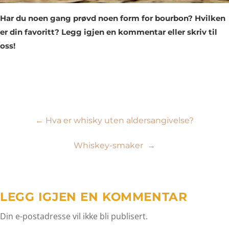
Har du noen gang prøvd noen form for bourbon? Hvilken
er din favoritt? Legg igjen en kommentar eller skriv til
oss!
Innleggsnavigasjon
←
Hva er whisky uten aldersangivelse?
Whiskey-smaker
→
LEGG IGJEN EN KOMMENTAR
Din e-postadresse vil ikke bli publisert.