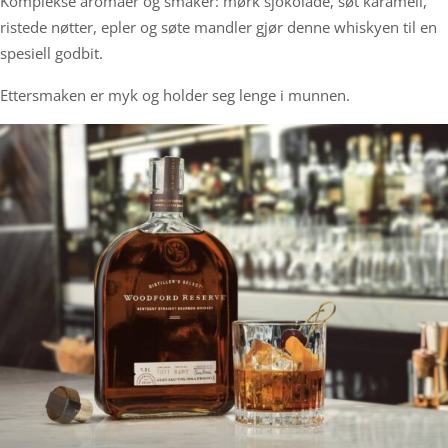
Komplekse aromaer og smaker: mørk sjokolade, søt karamell,
ristede nøtter, epler og søte mandler gjør denne whiskyen til en
spesiell godbit.
Ettersmaken er myk og holder seg lenge i munnen.