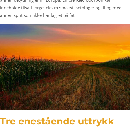
annen betydning enn i Europa. En blended bourbon kan
inneholde tilsatt farge, ekstra smakstilsetninger og til og med
annen sprit som ikke har lagret på fat!
Tre enestående uttrykk