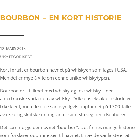
a
n
g
t
t
l
BOURBON – EN KORT HISTORIE
i
e
o
n
n
a
v
12. MARS 2018
i
CATEGORIES:
UKATEGORISERT
g
Kort fortalt er bourbon navnet på whiskyen som lages i USA.
a
Men det er mye å vite om denne unike whiskytypen.
t
i
Bourbon er – i likhet med whisky og irsk whisky – den
o
amerikanske varianten av whisky. Drikkens eksakte historie er
n
ikke kjent, men den ble sannsynligvis oppfunnet på 1700-tallet
av irske og skotske immigranter som slo seg ned i Kentucky.
Det samme gjelder navnet “bourbon”. Det finnes mange historier
som forklarer opprinnelsen til navnet. En av de vanligste er at