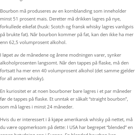
Bourbon må produseres av en kornblanding som inneholder
minst 51 prosent mais. Deretter må drikken lagres på nye,
forkullede eikefat (husk: Scotch og fransk whisky lagres vanligvis
på brukte fat). Når bourbon kommer på fat, kan den ikke ha mer
enn 62,5 volumprosent alkohol.
I løpet av de månedene og årene modningen varer, synker
alkoholprosenten langsomt. Når den tappes på flaske, må den
fortsatt ha mer enn 40 volumprosent alkohol (det samme gjelder
for all annen whisky).
En kuriositet er at noen bourboner bare lagres i et par måneder
før de tappes på flaske. Et unntak er såkalt “straight bourbon”,
som må lagres i minst 24 måneder.
Hvis du er interessert i å kjøpe amerikansk whisky på nettet, må
du være oppmerksom på dette: I USA har begrepet “blended” en