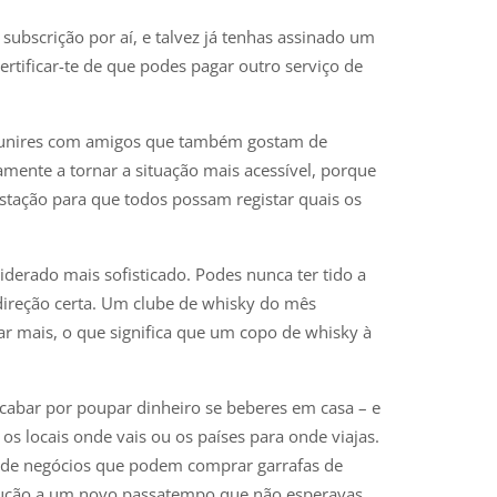
subscrição por aí, e talvez já tenhas assinado um
rtificar-te de que podes pagar outro serviço de
 reunires com amigos que também gostam de
mente a tornar a situação mais acessível, porque
ustação para que todos possam registar quais os
derado mais sofisticado. Podes nunca ter tido a
direção certa. Um clube de whisky do mês
 mais, o que significa que um copo de whisky à
cabar por poupar dinheiro se beberes em casa – e
os locais onde vais ou os países para onde viajas.
 de negócios que podem comprar garrafas de
odução a um novo passatempo que não esperavas.