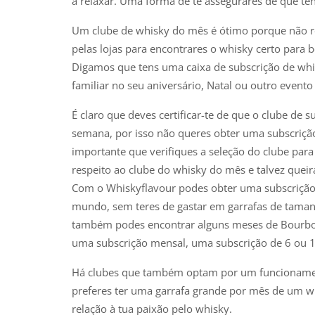
a relaxar. Uma forma de te assegurares de que te
Um clube de whisky do mês é ótimo porque não re
pelas lojas para encontrares o whisky certo para
Digamos que tens uma caixa de subscrição de whi
familiar no seu aniversário, Natal ou outro event
É claro que deves certificar-te de que o clube de 
semana, por isso não queres obter uma subscriç
importante que verifiques a seleção do clube para t
respeito ao clube do whisky do mês e talvez queira
Com o Whiskyflavour podes obter uma subscrição d
mundo, sem teres de gastar em garrafas de tama
também podes encontrar alguns meses de Bourbons
uma subscrição mensal, uma subscrição de 6 ou 
Há clubes que também optam por um funcionamento
preferes ter uma garrafa grande por mês de um w
relação à tua paixão pelo whisky.