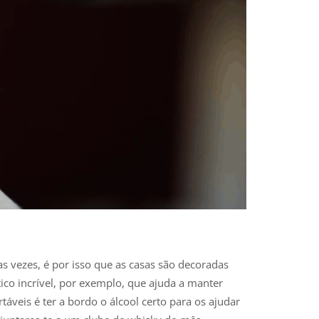
s vezes, é por isso que as casas são decoradas
co incrível, por exemplo, que ajuda a manter
áveis é ter a bordo o álcool certo para os ajudar