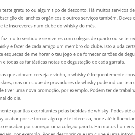
teste gratuito ou algum tipo de desconto. Há muitos serviços de 
bscrição de lanches orgânicos e outros serviços também. Deves ce
 de te inscreveres num clube do whisky do mês.
az muito sentido é se viveres com colegas de quarto ou se te
hisky e fazer de cada amigo um membro do clube. Isto ajuda certa
 te esqueças de melhorar o teu jogo e de fornecer cartões de deg
e todas as fantásticas notas de degustação de cada garrafa.
oas que adoram cerveja e vinho, o whisky é frequentemente consi
skies, mas um clube de provadores de whisky pode indicar-te a 
 tiver uma nova promoção, por exemplo. Podem ter de trabalhar
nal do dia.
nte quantias exorbitantes pelas bebidas de whisky. Podes até a
acabar por se tornar algo que te interessa, pode até influenciar 
o e acabar por começar uma coleção para ti. Há muitos homens
eciais, por exemplo. Podes descobrir que um clube é uma intr