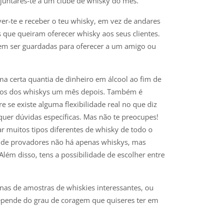
juntares-te a um clube de whisky do mês.
r-te e receber o teu whisky, em vez de andares
 que queiram oferecer whisky aos seus clientes.
em ser guardadas para oferecer a um amigo ou
uma certa quantia de dinheiro em álcool ao fim de
itos dos whiskys um mês depois. Também é
e se existe alguma flexibilidade real no que diz
squer dúvidas específicas. Mas não te preocupes!
r muitos tipos diferentes de whisky de todo o
 de provadores não há apenas whiskys, mas
ém disso, tens a possibilidade de escolher entre
as de amostras de whiskies interessantes, ou
epende do grau de coragem que quiseres ter em