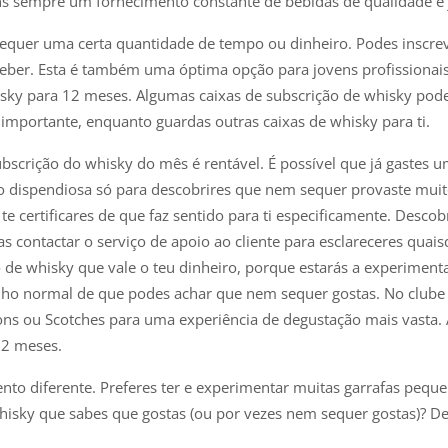
ns sempre um fornecimento constante de bebidas de qualidade é 
quer uma certa quantidade de tempo ou dinheiro. Podes inscreve
 beber. Esta é também uma óptima opção para jovens profissionais
sky para 12 meses. Algumas caixas de subscrição de whisky pod
o importante, enquanto guardas outras caixas de whisky para ti.
subscrição do whisky do mês é rentável. É possível que já gastes 
ão dispendiosa só para descobrires que nem sequer provaste mu
e certificares de que faz sentido para ti especificamente. Descobr
s contactar o serviço de apoio ao cliente para esclareceres quai
e whisky que vale o teu dinheiro, porque estarás a experimenta
nho normal de que podes achar que nem sequer gostas. No clube
 ou Scotches para uma experiência de degustação mais vasta. Al
12 meses.
 diferente. Preferes ter e experimentar muitas garrafas pequen
hisky que sabes que gostas (ou por vezes nem sequer gostas)? D