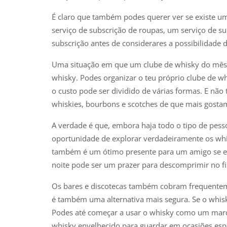
É claro que também podes querer ver se existe um 
serviço de subscrição de roupas, um serviço de su
subscrição antes de considerares a possibilidade
Uma situação em que um clube de whisky do mês f
whisky. Podes organizar o teu próprio clube de w
o custo pode ser dividido de várias formas. E não
whiskies, bourbons e scotches de que mais gostam 
A verdade é que, embora haja todo o tipo de pess
oportunidade de explorar verdadeiramente os whi
também é um ótimo presente para um amigo se ele
noite pode ser um prazer para descomprimir no fi
Os bares e discotecas também cobram frequenteme
é também uma alternativa mais segura. Se o whisky 
Podes até começar a usar o whisky como um marc
whisky envelhecido para guardar em ocasiões esp