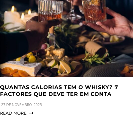
a
n
g
t
t
l
i
e
o
n
n
a
v
i
g
a
t
i
QUANTAS CALORIAS TEM O WHISKY? 7
o
FACTORES QUE DEVE TER EM CONTA
n
27 DE NOVEMBRO, 2025
READ MORE