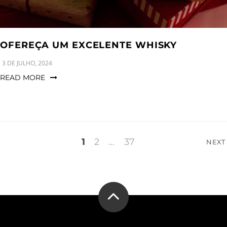
OFEREÇA UM EXCELENTE WHISKY
3 DE JULHO, 2024
READ MORE
Paginação
1
2
…
37
NEXT
dos
conteúdos