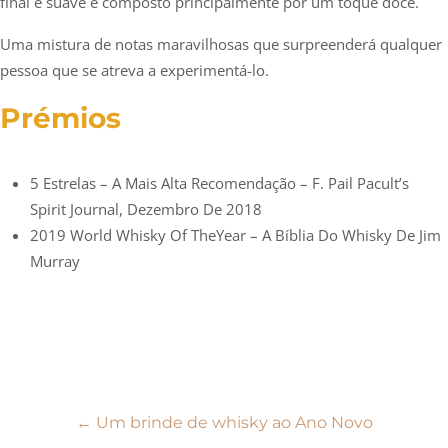
final é suave e composto principalmente por um toque doce.
Uma mistura de notas maravilhosas que surpreenderá qualquer
pessoa que se atreva a experimentá-lo.
Prémios
5 Estrelas – A Mais Alta Recomendação – F. Pail Pacult’s
Spirit Journal, Dezembro De 2018
2019 World Whisky Of TheYear – A Bíblia Do Whisky De Jim
Murray
Navegação
←
Um brinde de whisky ao Ano Novo