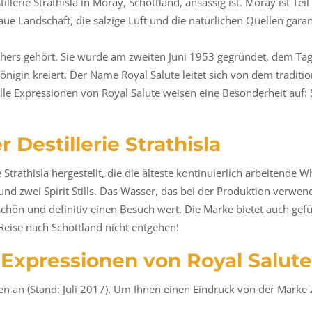
tillerie Strathisla in Moray, Schottland, ansässig ist. Moray ist T
aue Landschaft, die salzige Luft und die natürlichen Quellen gara
others gehört. Sie wurde am zweiten Juni 1953 gegründet, dem Tag
nigin kreiert. Der Name Royal Salute leitet sich von dem tradit
le Expressionen von Royal Salute weisen eine Besonderheit auf: 
 Destillerie Strathisla
Strathisla hergestellt, die die älteste kontinuierlich arbeitende Whi
und zwei Spirit Stills. Das Wasser, das bei der Produktion verwe
 schön und definitiv einen Besuch wert. Die Marke bietet auch ge
 Reise nach Schottland nicht entgehen!
 Expressionen von Royal Salute
en an (Stand: Juli 2017). Um Ihnen einen Eindruck von der Marke 