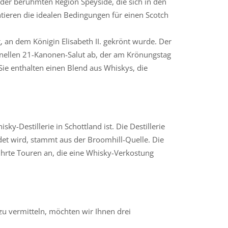
eil der berühmten Region Speyside, die sich in den
ntieren die idealen Bedingungen für einen Scotch
, an dem Königin Elisabeth II. gekrönt wurde. Der
ionellen 21-Kanonen-Salut ab, der am Krönungstag
Sie enthalten einen Blend aus Whiskys, die
sky-Destillerie in Schottland ist. Die Destillerie
ndet wird, stammt aus der Broomhill-Quelle. Die
führte Touren an, die eine Whisky-Verkostung
zu vermitteln, möchten wir Ihnen drei