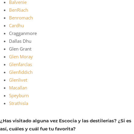
Balvenie
BenRiach
Benromach
Cardhu
Cragganmore
Dallas Dhu
Glen Grant
Glen Moray
Glenfarclas
Glenfiddich
Glenlivet
Macallan
Speyburn
Strathisla
¿Has visitado alguna vez Escocia y las destilerías? ¿Si es
así, cuáles y cuál fue tu favorita?