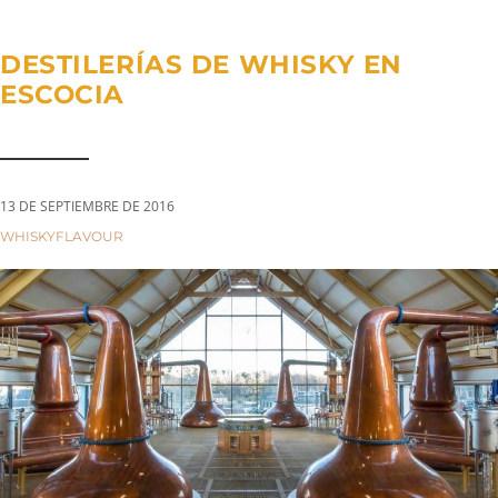
a
n
g
t
t
l
DESTILERÍAS DE WHISKY EN
i
e
ESCOCIA
o
n
n
a
v
i
13 DE SEPTIEMBRE DE 2016
g
CATEGORIES:
WHISKYFLAVOUR
a
t
i
o
n