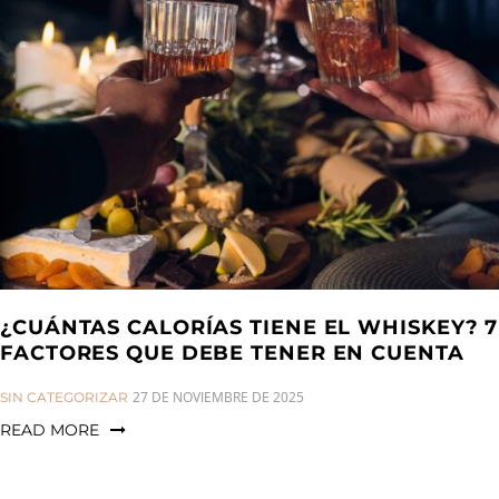
a
n
g
t
t
l
i
e
o
n
n
a
v
i
g
a
t
i
¿CUÁNTAS CALORÍAS TIENE EL WHISKEY? 7
o
FACTORES QUE DEBE TENER EN CUENTA
n
CATEGORIES:
27 DE NOVIEMBRE DE 2025
SIN CATEGORIZAR
READ MORE