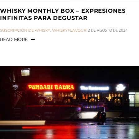
WHISKY MONTHLY BOX – EXPRESIONES
INFINITAS PARA DEGUSTAR
CATEGORIES:
2 DE AGOSTO DE 2024
SUSCRIPCIÓN DE WHISKY
,
WHISKYFLAVOUR
READ MORE