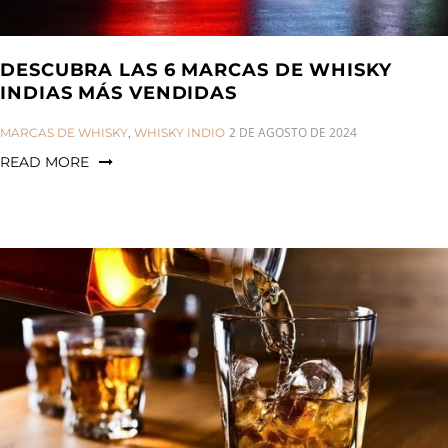
DESCUBRA LAS 6 MARCAS DE WHISKY
INDIAS MÁS VENDIDAS
CATEGORIES:
2 DE AGOSTO DE 2024
MARCAS DE WHISKY
,
WHISKY INDIO
READ MORE