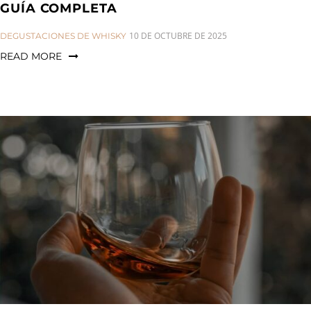
GUÍA COMPLETA
CATEGORIES:
10 DE OCTUBRE DE 2025
DEGUSTACIONES DE WHISKY
READ MORE