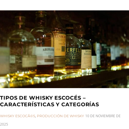
TIPOS DE WHISKY ESCOCÉS –
CARACTERÍSTICAS Y CATEGORÍAS
CATEGORIES:
10 DE NOVIEMBRE DE
WHISKY ESCOCÃ©S
,
PRODUCCIÓN DE WHISKY
2025