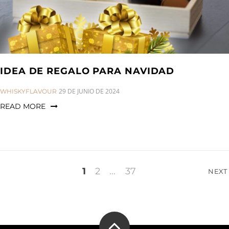
IDEA DE REGALO PARA NAVIDAD
CATEGORIES:
29 DE JUNIO DE 2024
WHISKYFLAVOUR
READ MORE
Paginación
1
2
…
37
NEXT
de
entradas