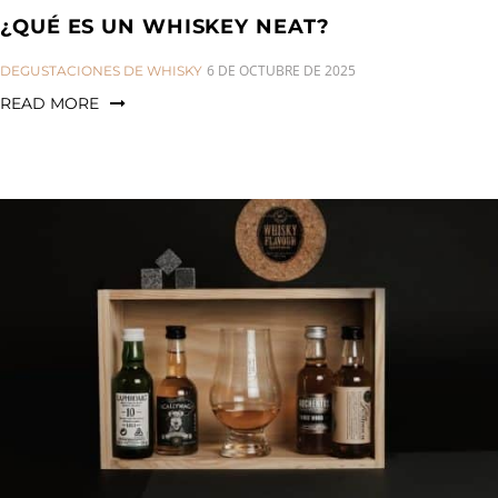
¿QUÉ ES UN WHISKEY NEAT?
CATEGORIES:
6 DE OCTUBRE DE 2025
DEGUSTACIONES DE WHISKY
READ MORE