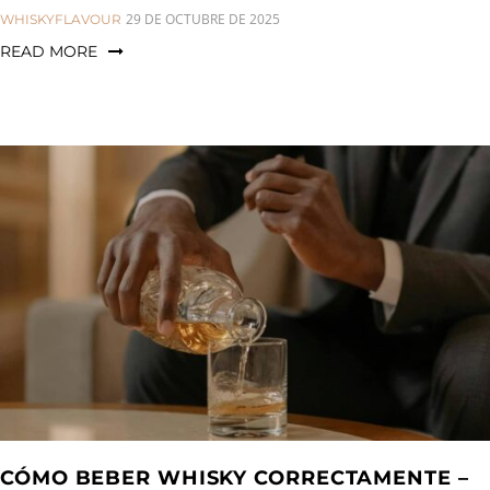
CATEGORIES:
29 DE OCTUBRE DE 2025
WHISKYFLAVOUR
READ MORE
CÓMO BEBER WHISKY CORRECTAMENTE –