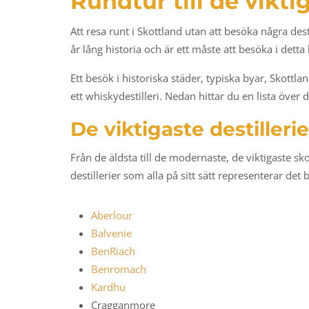
Rundtur till de vikti
Att resa runt i Skottland utan att besöka några dest
år lång historia och är ett måste att besöka i detta 
Ett besök i historiska städer, typiska byar, Skott
ett whiskydestilleri. Nedan hittar du en lista över d
De viktigaste destilleri
Från de äldsta till de modernaste, de viktigaste s
destillerier som alla på sitt sätt representerar det
Aberlour
Balvenie
BenRiach
Benromach
Kardhu
Cragganmore