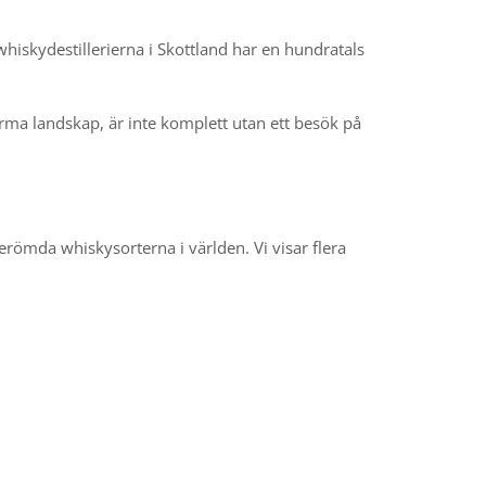
v whiskydestillerierna i Skottland har en hundratals
norma landskap, är inte komplett utan ett besök på
berömda whiskysorterna i världen. Vi visar flera