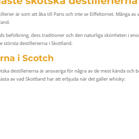
gaste skotska destillerierna
illerier är som att åka till Paris och inte se Eiffeltornet. Många a
land.
lands befolkning, dess traditioner och den naturliga skönheten i e
e största destillerierna i Skottland.
erna i Scotch
kotska destillerierna är ansvariga för några av de mest kända och 
 bästa av vad Skottland har att erbjuda när det gäller whisky: