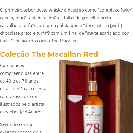
O primeiro sabor deste whisky é descrito como “complexo [with]
canela, maçã tostada e limão… folha de groselha preta…
carvalho… turfa”? com uma paleta que é “doce, cítrica [with]
chocolate preto e turfa”? com um final de “malte acariciado por
turfa,”? de acordo com o The Macallan.
Coleção The Macallan Red
Com idades
compreendidas entre
os 40 e os 78 anos,
esta coleção apresenta
rótulos exclusivos
ilustrados pelo artista
espanhol Javi Anarez.
Segundo consta,
existem apenas dois