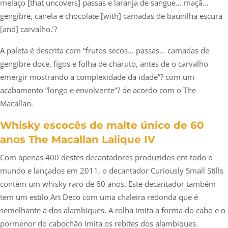
melaço [that uncovers] passas e laranja de sangue… maçã…
gengibre, canela e chocolate [with] camadas de baunilha escura
[and] carvalho.’?
A paleta é descrita com “frutos secos… passas… camadas de
gengibre doce, figos e folha de charuto, antes de o carvalho
emergir mostrando a complexidade da idade”? com um
acabamento “longo e envolvente”? de acordo com o The
Macallan.
Whisky escocês de malte único de 60
anos The Macallan Lalique IV
Com apenas 400 destes decantadores produzidos em todo o
mundo e lançados em 2011, o decantador Curiously Small Stills
contém um whisky raro de 60 anos. Este decantador também
tem um estilo Art Deco com uma chaleira redonda que é
semelhante à dos alambiques. A rolha imita a forma do cabo e o
pormenor do cabochão imita os rebites dos alambiques.