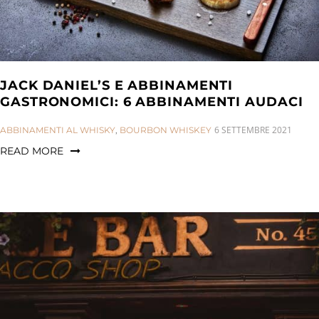
JACK DANIEL’S E ABBINAMENTI
GASTRONOMICI: 6 ABBINAMENTI AUDACI
CATEGORIES:
6 SETTEMBRE 2021
ABBINAMENTI AL WHISKY
,
BOURBON WHISKEY
READ MORE