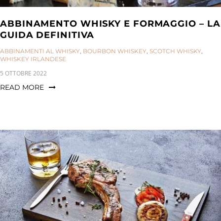
ABBINAMENTO WHISKY E FORMAGGIO – LA
GUIDA DEFINITIVA
CATEGORIES:
ABBINAMENTI AL WHISKY
,
BOURBON WHISKEY
,
SCOTCH WHISKY
,
WHISKEY IRLANDESE
5 OTTOBRE 2022
READ MORE