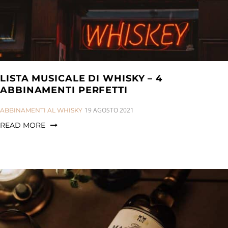
LISTA MUSICALE DI WHISKY – 4
ABBINAMENTI PERFETTI
CATEGORIES:
19 AGOSTO 2021
ABBINAMENTI AL WHISKY
READ MORE