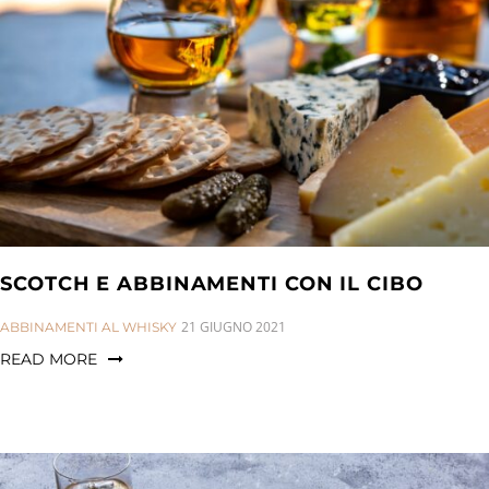
SCOTCH E ABBINAMENTI CON IL CIBO
CATEGORIES:
21 GIUGNO 2021
ABBINAMENTI AL WHISKY
READ MORE