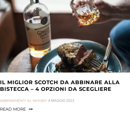
IL MIGLIOR SCOTCH DA ABBINARE ALLA
BISTECCA – 4 OPZIONI DA SCEGLIERE
CATEGORIES:
4 MAGGIO 2023
ABBINAMENTI AL WHISKY
READ MORE