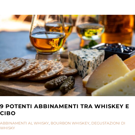
9 POTENTI ABBINAMENTI TRA WHISKEY E
CIBO
CATEGORIES:
ABBINAMENTI AL WHISKY
,
BOURBON WHISKEY
,
DEGUSTAZIONI DI
WHISKY