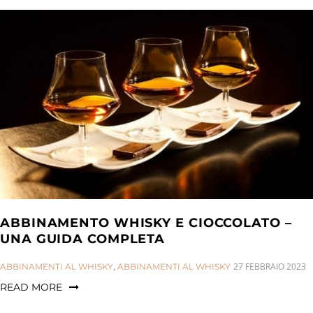
ABBINAMENTO WHISKY E CIOCCOLATO –
UNA GUIDA COMPLETA
CATEGORIES:
27 FEBBRAIO 2023
ABBINAMENTI AL WHISKY
,
ABBINAMENTI AL WHISKY
READ MORE