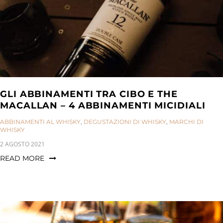
GLI ABBINAMENTI TRA CIBO E THE
MACALLAN – 4 ABBINAMENTI MICIDIALI
CATEGORIES:
ABBINAMENTI AL WHISKY
,
DEGUSTAZIONI DI WHISKY
,
MARCHI DI
WHISKY
2 AGOSTO 2021
READ MORE