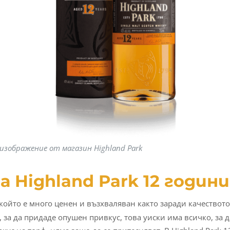
изображение от магазин Highland Park
 Highland Park 12 години
който е много ценен и възхваляван както заради качеството 
з, за да придаде опушен привкус, това уиски има всичко, за