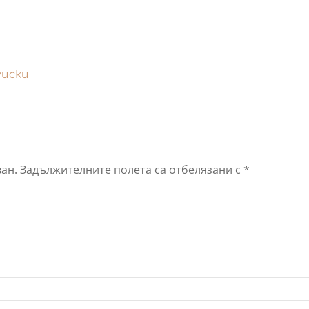
уиски
ан.
Задължителните полета са отбелязани с
*