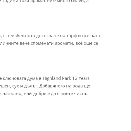
12 години този аромат не е много силен, а
, с неизбежното докосване на торф и все пак с
зличните вече споменати аромати, все още се
 ключовата дума в Highland Park 12 Years.
ушен, сух и дълъг. Добавянето на вода ще
 напълно, най-добре е да я пиете чиста.