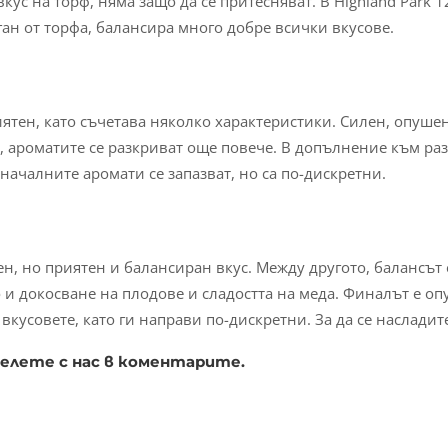
вкус на торф, няма защо да се притесняват. В Highland Park 
ан от торфа, балансира много добре всички вкусове.
риятен, като съчетава няколко характеристики. Силен, опушен
, ароматите се разкриват още повече. В допълнение към ра
началните аромати се запазват, но са по-дискретни.
н, но приятен и балансиран вкус. Между другото, балансът е
 и докосване на плодове и сладостта на меда. Финалът е оп
вкусовете, като ги направи по-дискретни. За да се насладите
делете с нас в коментарите.