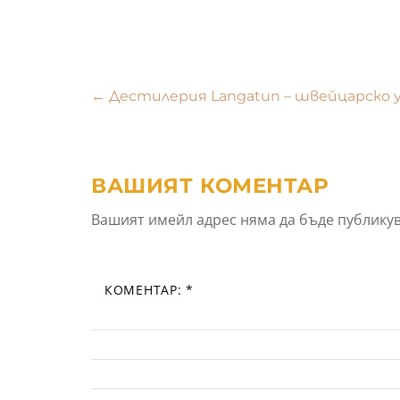
Навигация
←
Дестилерия Langatun – швейцарско 
ВАШИЯТ КОМЕНТАР
Вашият имейл адрес няма да бъде публикув
КОМЕНТАР:
*