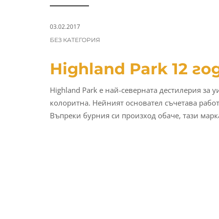
a
n
t
t
i
03.02.2017
CATEGORIES:
o
БЕЗ КАТЕГОРИЯ
n
Highland Park 12 го
Highland Park е най-северната дестилерия за 
колоритна. Нейният основател съчетава работ
Въпреки бурния си произход обаче, тази марка