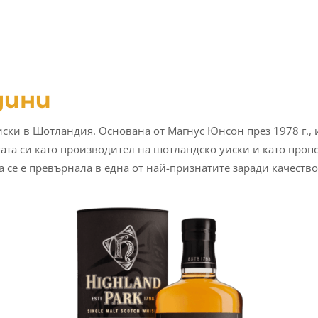
дини
уиски в Шотландия. Основана от Магнус Юнсон през 1978 г., 
ата си като производител на шотландско уиски и като пропо
 се е превърнала в една от най-признатите заради качество