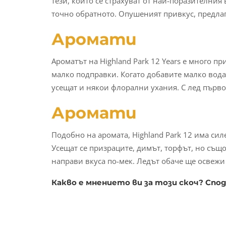
тези, които се страхуват от най-поразителния 
точно обратното. Опушеният привкус, предлаг
Аромати
Ароматът на Highland Park 12 Years е много п
малко подправки. Когато добавите малко вода
усещат и някои флорални ухания. С лед първо
Аромати
Подобно на аромата, Highland Park 12 има силе
Усещат се призраците, димът, торфът, но също
направи вкуса по-мек. Ледът обаче ще освежи 
Какво е мнението ви за този скоч? Спо