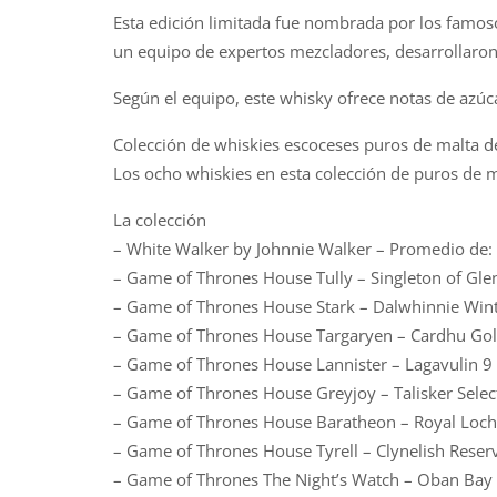
Esta edición limitada fue nombrada por los famosos
un equipo de expertos mezcladores, desarrollaron
Según el equipo, este whisky ofrece notas de azúca
Colección de whiskies escoceses puros de malta d
Los ocho whiskies en esta colección de puros de m
La colección
– White Walker by Johnnie Walker – Promedio de:
– Game of Thrones House Tully – Singleton of Gl
– Game of Thrones House Stark – Dalwhinnie Win
– Game of Thrones House Targaryen – Cardhu Go
– Game of Thrones House Lannister – Lagavulin 
– Game of Thrones House Greyjoy – Talisker Sele
– Game of Thrones House Baratheon – Royal Loc
– Game of Thrones House Tyrell – Clynelish Rese
– Game of Thrones The Night’s Watch – Oban Bay