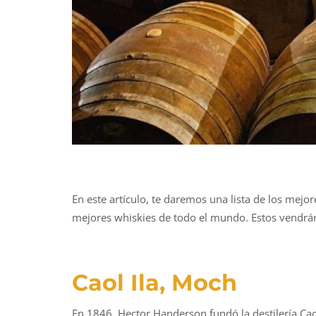
En este artículo, te daremos una lista de los mej
mejores whiskies de todo el mundo. Estos vendrán
Caol Ila, Moch
En 1846, Hector Handerson fundó la destilería Caol 