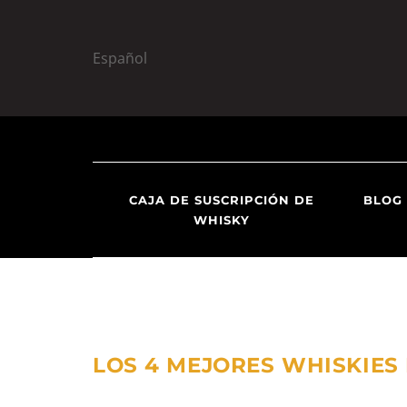
Español
S
S
k
k
i
i
CAJA DE SUSCRIPCIÓN DE
BLOG
p
p
WHISKY
t
t
o
o
n
c
a
o
v
n
i
t
LOS 4 MEJORES WHISKIES
g
e