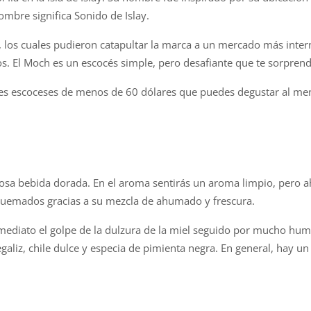
nombre significa Sonido de Islay.
, los cuales pudieron catapultar la marca a un mercado más interna
s. El Moch es un escocés simple, pero desafiante que te sorpren
ies escoceses de menos de 60 dólares que puedes degustar al men
sa bebida dorada. En el aroma sentirás un aroma limpio, pero ah
quemados gracias a su mezcla de ahumado y frescura.
nmediato el golpe de la dulzura de la miel seguido por mucho hu
galiz, chile dulce y especia de pimienta negra. En general, hay un