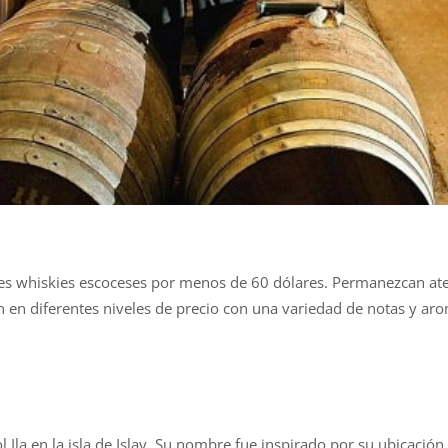
ores whiskies escoceses por menos de 60 dólares. Permanezcan ate
 en diferentes niveles de precio con una variedad de notas y aro
Ila en la isla de Islay. Su nombre fue inspirado por su ubicación 