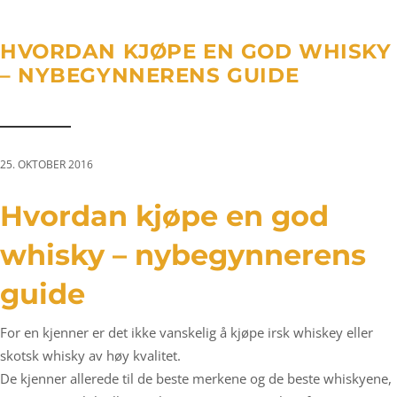
a
n
g
t
t
l
HVORDAN KJØPE EN GOD WHISKY
i
e
– NYBEGYNNERENS GUIDE
o
n
n
a
v
i
25. OKTOBER 2016
g
a
Hvordan kjøpe en god
t
whisky – nybegynnerens
i
o
guide
n
For en kjenner er det ikke vanskelig å kjøpe irsk whiskey eller
skotsk whisky av høy kvalitet.
De kjenner allerede til de beste merkene og de beste whiskyene,