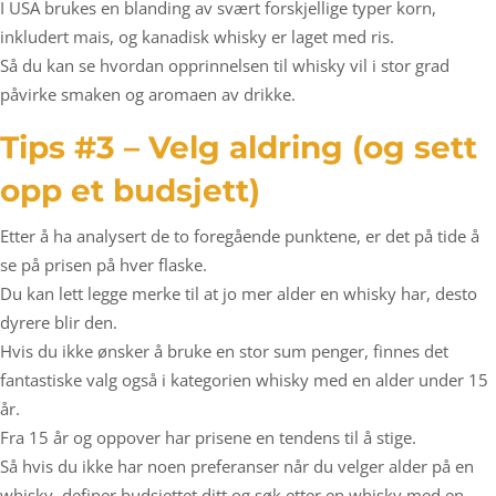
I USA brukes en blanding av svært forskjellige typer korn,
inkludert mais, og kanadisk whisky er laget med ris.
Så du kan se hvordan opprinnelsen til whisky vil i stor grad
påvirke smaken og aromaen av drikke.
Tips #3 – Velg aldring (og sett
opp et budsjett)
Etter å ha analysert de to foregående punktene, er det på tide å
se på prisen på hver flaske.
Du kan lett legge merke til at jo mer alder en whisky har, desto
dyrere blir den.
Hvis du ikke ønsker å bruke en stor sum penger, finnes det
fantastiske valg også i kategorien whisky med en alder under 15
år.
Fra 15 år og oppover har prisene en tendens til å stige.
Så hvis du ikke har noen preferanser når du velger alder på en
whisky, definer budsjettet ditt og søk etter en whisky med en