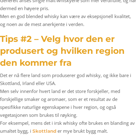
Generelt anses single malt-whiskyene som mer verdifulle, og har
dermed en høyere pris.
Men en god blended whisky kan være av eksepsjonell kvalitet,
og noen av de mest anerkjente i verden.
Tips #2 – Velg hvor den er
produsert og hvilken region
den kommer fra
Det er nå flere land som produserer god whisky, og ikke bare i
Skottland, Irland eller USA.
Men selv innenfor hvert land er det store forskjeller, med
forskjellige smaker og aromaer, som er et resultat av de
spesifikke naturlige egenskapene i hver region, og også
vegetasjonen som brukes til røyking.
For eksempel, mens det i irsk whisky ofte brukes en blanding av
umaltet bygg, i
er mye brukt bygg malt.
Skottland