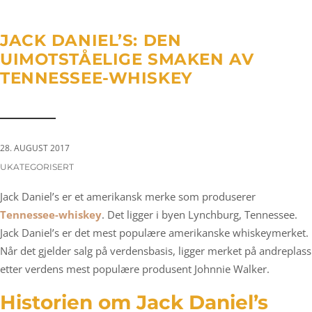
a
n
g
t
t
l
JACK DANIEL’S: DEN
i
e
UIMOTSTÅELIGE SMAKEN AV
o
n
TENNESSEE-WHISKEY
n
a
v
i
g
28. AUGUST 2017
a
CATEGORIES:
UKATEGORISERT
t
Jack Daniel’s er et amerikansk merke som produserer
i
Tennessee-whiskey
. Det ligger i byen Lynchburg, Tennessee.
o
Jack Daniel’s er det mest populære amerikanske whiskeymerket.
n
Når det gjelder salg på verdensbasis, ligger merket på andreplass
etter verdens mest populære produsent Johnnie Walker.
Historien om Jack Daniel’s