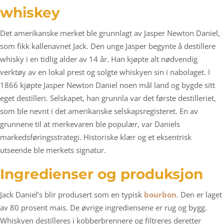
whiskey
Det amerikanske merket ble grunnlagt av Jasper Newton Daniel,
som fikk kallenavnet Jack. Den unge Jasper begynte å destillere
whisky i en tidlig alder av 14 år. Han kjøpte alt nødvendig
verktøy av en lokal prest og solgte whiskyen sin i nabolaget. I
1866 kjøpte Jasper Newton Daniel noen mål land og bygde sitt
eget destilleri. Selskapet, han grunnla var det første destilleriet,
som ble nevnt i det amerikanske selskapsregisteret. En av
grunnene til at merkevaren ble populær, var Daniels
markedsføringsstrategi. Historiske klær og et eksentrisk
utseende ble merkets signatur.
Ingredienser og produksjon
Jack Daniel’s blir produsert som en typisk
bourbon
. Den er laget
av 80 prosent mais. De øvrige ingrediensene er rug og bygg.
Whiskyen destilleres i kobberbrennere og filtreres deretter