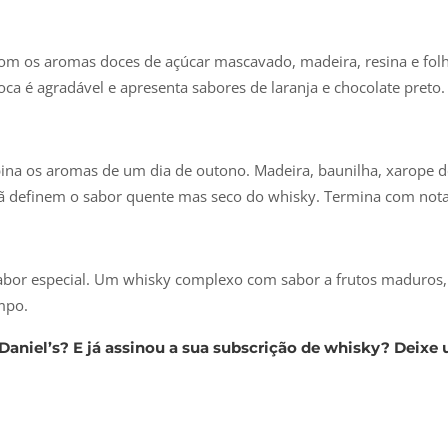
e com os aromas doces de açúcar mascavado, madeira, resina e fo
boca é agradável e apresenta sabores de laranja e chocolate preto.
na os aromas de um dia de outono. Madeira, baunilha, xarope d
ã definem o sabor quente mas seco do whisky. Termina com notas
abor especial. Um whisky complexo com sabor a frutos maduros, c
mpo.
aniel’s? E já assinou a sua subscrição de whisky? Deixe