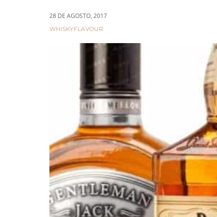
a
n
t
t
28 DE AGOSTO, 2017
i
CATEGORIES:
WHISKYFLAVOUR
o
n