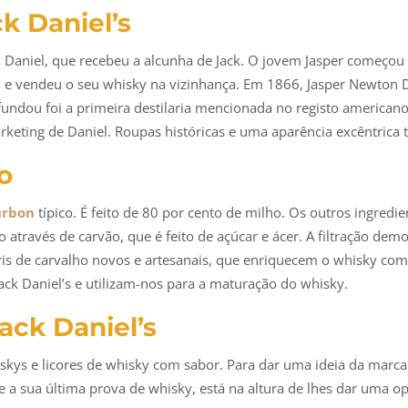
k Daniel’s
 Daniel, que recebeu a alcunha de Jack. O jovem Jasper começou 
l e vendeu o seu whisky na vizinhança. Em 1866, Jasper Newton D
 fundou foi a primeira destilaria mencionada no registo america
rketing de Daniel. Roupas históricas e uma aparência excêntrica 
o
urbon
típico. É feito de 80 por cento de milho. Os outros ingredi
 através de carvão, que é feito de açúcar e ácer. A filtração dem
ris de carvalho novos e artesanais, que enriquecem o whisky com 
ck Daniel’s e utilizam-nos para a maturação do whisky.
ack Daniel’s
kys e licores de whisky com sabor. Para dar uma ideia da marca
 a sua última prova de whisky, está na altura de lhes dar uma o