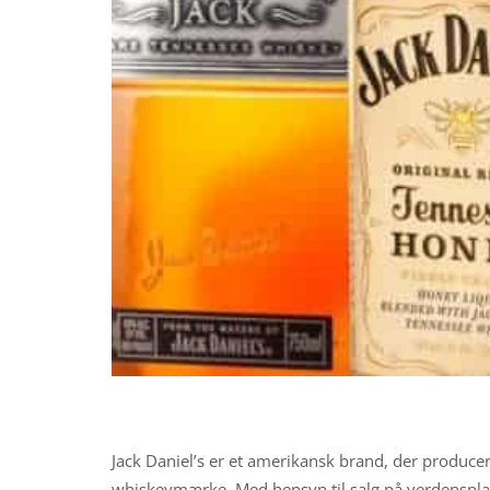
Jack Daniel’s er et amerikansk brand, der produce
whiskeymærke. Med hensyn til salg på verdenspla