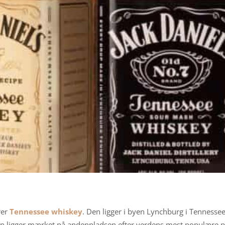
rer
Tennessee whiskey
. Den ligger i byen Lynchburg i Tennesse
n ligger mærket på andenpladsen efter verdens mest populære p