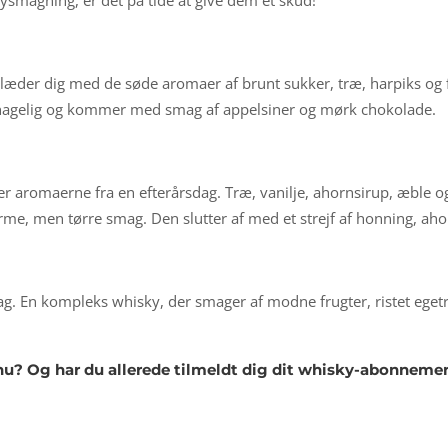
smagning, er det på tide at give dem et skud!
 glæder dig med de søde aromaer af brunt sukker, træ, harpiks o
ehagelig og kommer med smag af appelsiner og mørk chokolade.
 aromaerne fra en efterårsdag. Træ, vanilje, ahornsirup, æble o
me, men tørre smag. Den slutter af med et strejf af honning, ahor
ag. En kompleks whisky, der smager af modne frugter, ristet eget
dnu? Og har du allerede tilmeldt dig dit whisky-abonneme