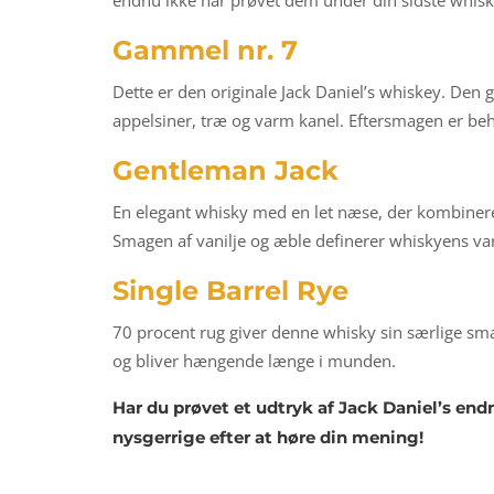
endnu ikke har prøvet dem under din sidste whisky
Gammel nr. 7
Dette er den originale Jack Daniel’s whiskey. Den
appelsiner, træ og varm kanel. Eftersmagen er b
Gentleman Jack
En elegant whisky med en let næse, der kombinerer
Smagen af vanilje og æble definerer whiskyens var
Single Barrel Rye
70 procent rug giver denne whisky sin særlige sm
og bliver hængende længe i munden.
Har du prøvet et udtryk af Jack Daniel’s en
nysgerrige efter at høre din mening!