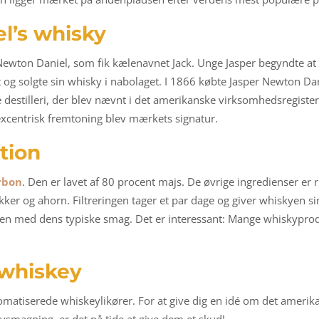
l’s whisky
wton Daniel, som fik kælenavnet Jack. Unge Jasper begyndte at des
 og solgte sin whisky i nabolaget. I 1866 købte Jasper Newton Da
te destilleri, der blev nævnt i det amerikanske virksomhedsregister
 excentrisk fremtoning blev mærkets signatur.
tion
rbon
. Den er lavet af 80 procent majs. De øvrige ingredienser er 
ukker og ahorn. Filtreringen tager et par dage og giver whiskyen si
en med dens typiske smag. Det er interessant: Mange whiskyprod
 whiskey
omatiserede whiskeylikører. For at give dig en idé om det amerika