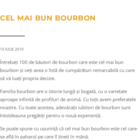
a
n
g
t
t
l
CEL MAI BUN BOURBON
i
e
o
n
n
a
v
15 IULIE 2019
i
Întrebați 100 de băutori de bourbon care este cel mai bun
g
bourbon și veți avea o listă de cumpărături remarcabilă cu care
a
să vă luați propria decizie.
t
i
Familia bourbon are o istorie lungă și bogată, cu o varietate
o
aproape infinită de profiluri de aromă. Cu toții avem preferatele
n
noastre. Cu toate acestea, adevărații iubitori de bourbon sunt
întotdeauna pregătiți pentru o nouă experiență.
Se poate spune cu ușurință că cel mai bun bourbon este cel care
se află în paharul pe care îl țineți în mână.