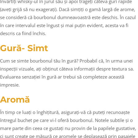
Învârtiți whisky-ul în jurul său și apoi trageți câteva guri rapide
(aveți grijă să nu exagerați). Dacă simțiți o gamă largă de arome,
se consideră că bourbonul dumneavoastră este deschis. În cazul
în care intervalul este îngust și mai puțin evident, acesta va fi
descris ca fiind închis.
Gură- Simt
Cum se simte bourbonul tău în gură? Probabil că, în urma unei
inspecții vizuale, ați obținut câteva informații despre textura sa.
Evaluarea senzației în gură ar trebui să completeze această
impresie.
Aromă
În timp ce luați o înghițitură, asigurați-vă că puteți recunoaște
întregul buchet pe care vi-l oferă bourbonul. Notele subtile și o
mare parte din ceea ce gustați nu provin de la papilele gustative,
ci sunt create pe măsură ce aromele se deplasează prin pasajele