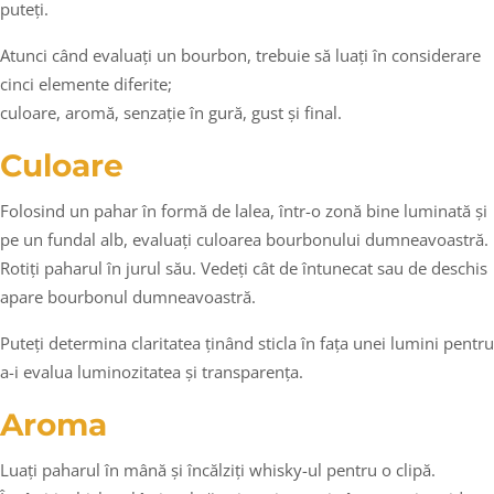
puteți.
Atunci când evaluați un bourbon, trebuie să luați în considerare
cinci elemente diferite;
culoare, aromă, senzație în gură, gust și final.
Culoare
Folosind un pahar în formă de lalea, într-o zonă bine luminată și
pe un fundal alb, evaluați culoarea bourbonului dumneavoastră.
Rotiți paharul în jurul său. Vedeți cât de întunecat sau de deschis
apare bourbonul dumneavoastră.
Puteți determina claritatea ținând sticla în fața unei lumini pentru
a-i evalua luminozitatea și transparența.
Aroma
Luați paharul în mână și încălziți whisky-ul pentru o clipă.