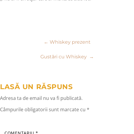
Navigare
←
Whiskey prezent
în
Gustări cu Whiskey
→
articole
LASĂ UN RĂSPUNS
Adresa ta de email nu va fi publicată.
Câmpurile obligatorii sunt marcate cu
*
COMENTARIU
*