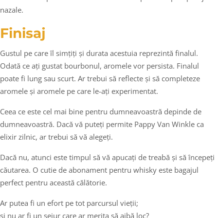
nazale.
Finisaj
Gustul pe care îl simțiți și durata acestuia reprezintă finalul.
Odată ce ați gustat bourbonul, aromele vor persista. Finalul
poate fi lung sau scurt. Ar trebui să reflecte și să completeze
aromele și aromele pe care le-ați experimentat.
Ceea ce este cel mai bine pentru dumneavoastră depinde de
dumneavoastră. Dacă vă puteți permite Pappy Van Winkle ca
elixir zilnic, ar trebui să vă alegeți.
Dacă nu, atunci este timpul să vă apucați de treabă și să începeți
căutarea. O cutie de abonament pentru whisky este bagajul
perfect pentru această călătorie.
Ar putea fi un efort pe tot parcursul vieții;
și nu ar fi un sejur care ar merita să aibă loc?