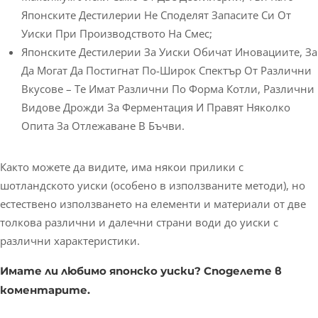
Японските Дестилерии Не Споделят Запасите Си От
Уиски При Производството На Смес;
Японските Дестилерии За Уиски Обичат Иновациите, За
Да Могат Да Постигнат По-Широк Спектър От Различни
Вкусове – Те Имат Различни По Форма Котли, Различни
Видове Дрожди За Ферментация И Правят Няколко
Опита За Отлежаване В Бъчви.
Както можете да видите, има някои прилики с
шотландското уиски (особено в използваните методи), но
естествено използването на елементи и материали от две
толкова различни и далечни страни води до уиски с
различни характеристики.
Имате ли любимо японско уиски? Споделете в
коментарите.