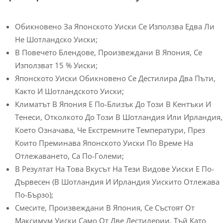
Обикновено За Японското Уиски Се Използва Едва Ли
Не Шотландско Уиски;
В Повечето Блендове, Произвеждани В Япония, Се
Използват 15 % Уиски;
Японското Уиски Обикновено Се Дестилира Два Пъти,
Както И Шотландското Уиски;
Климатът В Япония Е По-Близък До Този В Кентъки И
Тенеси, Отколкото До Този В Шотландия Или Ирландия,
Което Означава, Че Екстремните Температури, През
Които Преминава Японското Уиски По Време На
Отлежаването, Са По-Големи;
В Резултат На Това Вкусът На Тези Видове Уиски Е По-
Дървесен (в Шотландия И Ирландия Уискито Отлежава
По-Бързо);
Смесите, Произвеждани В Япония, Се Състоят От
Максимум Уиски Само От Две Дестилерии, Тъй Като