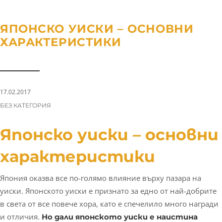
a
n
g
t
t
l
ЯПОНСКО УИСКИ – ОСНОВНИ
i
e
ХАРАКТЕРИСТИКИ
o
n
n
a
v
i
17.02.2017
g
CATEGORIES:
БЕЗ КАТЕГОРИЯ
a
t
Японско уиски – основни
i
характеристики
o
n
Япония оказва все по-голямо влияние върху пазара на
уиски. Японското уиски е признато за едно от най-добрите
в света от все повече хора, като е спечелило много награди
и отличия.
Но дали японското уиски е наистина