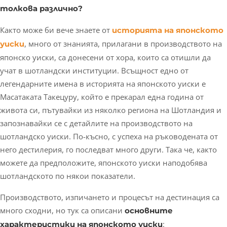
толкова различно?
Както може би вече знаете от
историята на японското
, много от знанията, прилагани в производството на
уиски
японско уиски, са донесени от хора, които са отишли да
учат в шотландски институции. Всъщност едно от
легендарните имена в историята на японското уиски е
Масатаката Такецуру, който е прекарал една година от
живота си, пътувайки из няколко региона на Шотландия и
запознавайки се с детайлите на производството на
шотландско уиски. По-късно, с успеха на ръководената от
него дестилерия, го последват много други. Така че, както
можете да предположите, японското уиски наподобява
шотландското по някои показатели.
Производството, изпичането и процесът на дестинация са
много сходни, но тук са описани
основните
:
характеристики на японското уиски