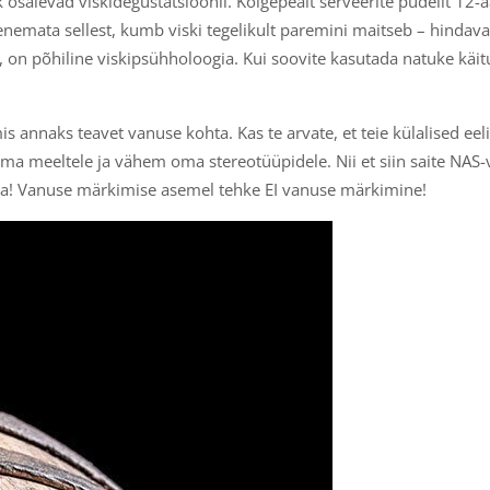
k osalevad viskidegustatsioonil. Kõigepealt serveerite pudelit 12-
olenemata sellest, kumb viski tegelikult paremini maitseb – hindava
, on põhiline viskipsühholoogia. Kui soovite kasutada natuke käit
 mis annaks teavet vanuse kohta. Kas te arvate, et teie külalised eelis
meeltele ja vähem oma stereotüüpidele. Nii et siin saite NAS-vis
ata! Vanuse märkimise asemel tehke EI vanuse märkimine!