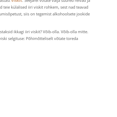
aastast
viskit
. Seejärel võtate välja suured relvad ja
d teie külalised iiri viskit rohkem, sest nad teavad
umisõpetust, siis on tegemist alkohoolsete jookide
taksid ikkagi iiri viskit? Võib-olla. Võib-olla mitte.
ki selgituse: Põhimõtteliselt võtate toreda