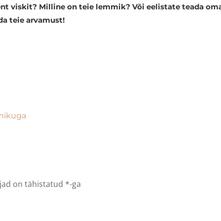
viskit? Milline on teie lemmik? Või eelistate teada oma vi
a teie arvamust!
imikuga
jad on tähistatud
*
-ga