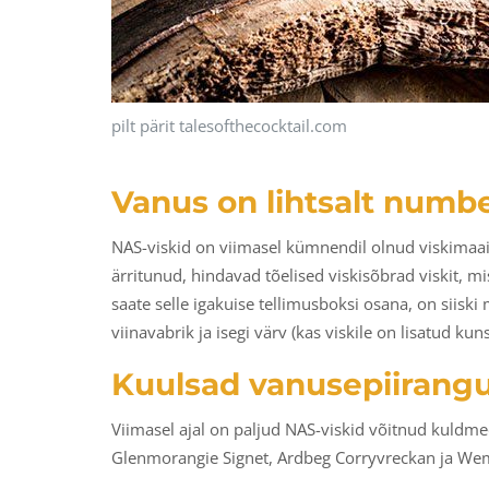
pilt pärit talesofthecocktail.com
Vanus on lihtsalt numb
NAS-viskid on viimasel kümnendil olnud viskimaailm
ärritunud, hindavad tõelised viskisõbrad viskit, mis
saate selle igakuise tellimusboksi osana, on siiski
viinavabrik ja isegi värv (kas viskile on lisatud kun
Kuulsad vanusepiirangu
Viimasel ajal on paljud NAS-viskid võitnud kuldme
Glenmorangie Signet, Ardbeg Corryvreckan ja Wem