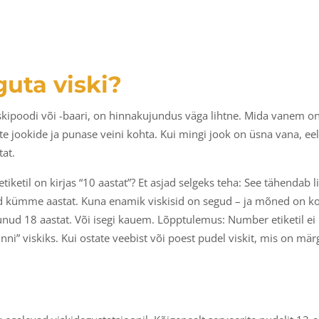
uta viski?
skipoodi või -baari, on hinnakujundus väga lihtne. Mida vanem on
e jookide ja punase veini kohta. Kui mingi jook on üsna vana, ee
at.
tiketil on kirjas “10 aastat”? Et asjad selgeks teha: See tähendab l
d kümme aastat. Kuna enamik viskisid on segud – ja mõned on kok
dunud 18 aastat. Või isegi kauem. Lõpptulemus: Number etiketil ei 
i” viskiks. Kui ostate veebist või poest pudel viskit, mis on märgist