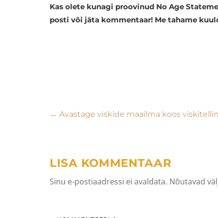
Kas olete kunagi proovinud No Age Statement 
posti või jäta kommentaar! Me tahame kuuld
Navigeerimine
←
Avastage viskide maailma koos viskitell
LISA KOMMENTAAR
Sinu e-postiaadressi ei avaldata.
Nõutavad väl