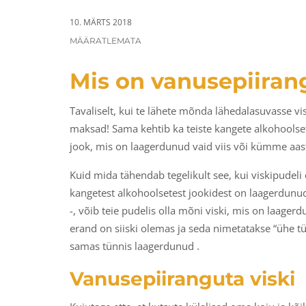
a
n
t
t
10. MÄRTS 2018
i
CATEGORIES:
MÄÄRATLEMATA
o
Mis on vanusepiirang
n
Tavaliselt, kui te lähete mõnda lähedalasuvasse vi
maksad! Sama kehtib ka teiste kangete alkohoolset
jook, mis on laagerdunud vaid viis või kümme aast
Kuid mida tähendab tegelikult see, kui viskipudeli e
kangetest alkohoolsetest jookidest on laagerdunu
-, võib teie pudelis olla mõni viski, mis on laager
erand on siiski olemas ja seda nimetatakse “ühe tünn
samas tünnis laagerdunud
.
Vanusepiiranguta viski