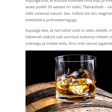
Kujutage ette, et kutsute külalised oma koju ja kõi
avate pudeli 30-aastast iiri viskit. Tõenäoliselt – 
selle vanemat vanust. See, millest me siin räägime
enesetäitva prohveteeringuga.
Kujutage ette, et neil kahel viskil ei oleks etiketti,
Vähemalt oleksid nad sunnitud toetuma rohkem oma 
viskisegu ja müüte seda, ilma viski vanust jagam