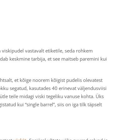
 viskipudel vastavalt etiketile, seda rohkem
ldab keskmine tarbija, et see maitseb paremini kui
ihtsalt, et kõige noorem kõigist pudelis olevatest
ku segatud, kasutades 40 erinevat väljendusviisi
ütle teile midagi viski tegeliku vanuse kohta. Üks
atud kui “single barrel”, siis on iga tilk täpselt