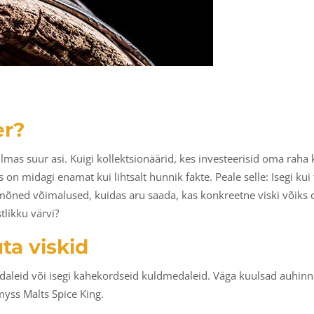
er?
as suur asi. Kuigi kollektsionäärid, kes investeerisid oma raha k
 on midagi enamat kui lihtsalt hunnik fakte. Peale selle: Isegi kui 
 mõned võimalused, kuidas aru saada, kas konkreetne viski võiks ol
stlikku värvi?
ta viskid
daleid või isegi kahekordseid kuldmedaleid. Väga kuulsad auhinn
yss Malts Spice King.