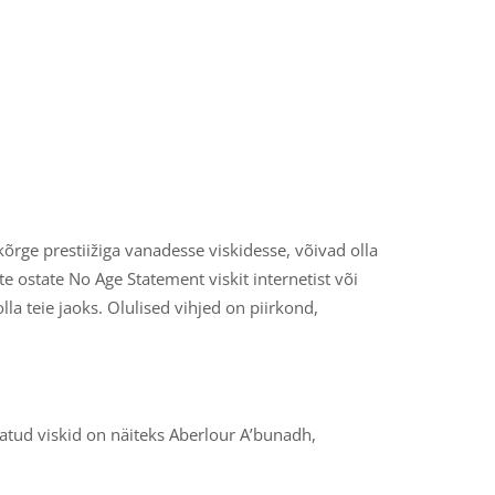
õrge prestiižiga vanadesse viskidesse, võivad olla
te ostate No Age Statement viskit internetist või
la teie jaoks. Olulised vihjed on piirkond,
atud viskid on näiteks Aberlour A’bunadh,