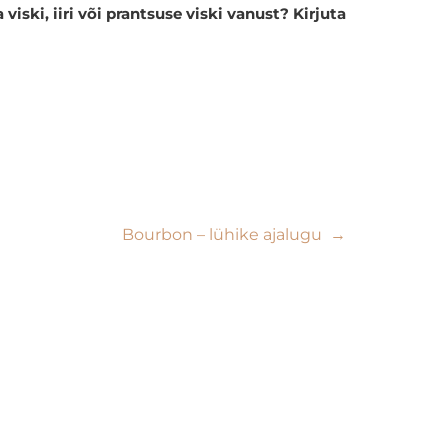
ski, iiri või prantsuse viski vanust? Kirjuta
Bourbon – lühike ajalugu
→