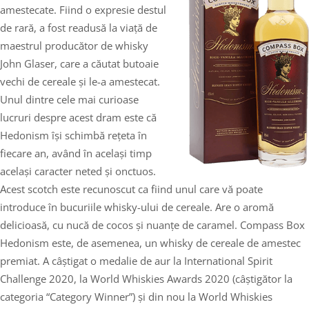
amestecate. Fiind o expresie destul
de rară, a fost readusă la viață de
maestrul producător de whisky
John Glaser, care a căutat butoaie
vechi de cereale și le-a amestecat.
Unul dintre cele mai curioase
lucruri despre acest dram este că
Hedonism își schimbă rețeta în
fiecare an, având în același timp
același caracter neted și onctuos.
Acest scotch este recunoscut ca fiind unul care vă poate
introduce în bucuriile whisky-ului de cereale. Are o aromă
delicioasă, cu nucă de cocos și nuanțe de caramel. Compass Box
Hedonism este, de asemenea, un whisky de cereale de amestec
premiat. A câștigat o medalie de aur la International Spirit
Challenge 2020, la World Whiskies Awards 2020 (câștigător la
categoria “Category Winner”) și din nou la World Whiskies