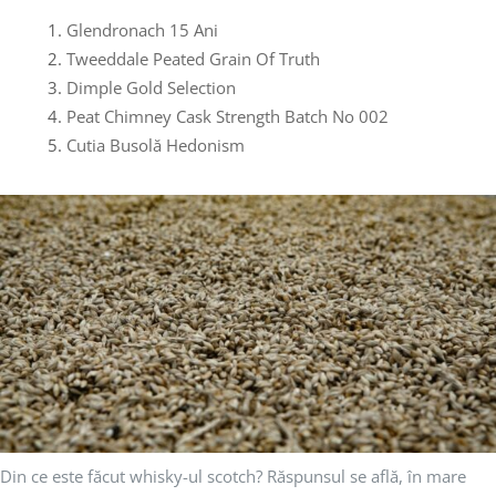
Glendronach 15 Ani
Tweeddale Peated Grain Of Truth
Dimple Gold Selection
Peat Chimney Cask Strength Batch No 002
Cutia Busolă Hedonism
Din ce este făcut whisky-ul scotch? Răspunsul se află, în mare