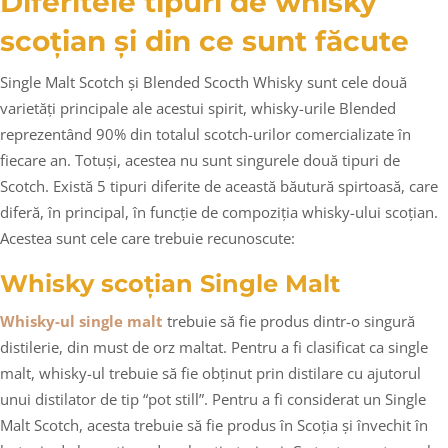
Diferitele tipuri de whisky
scoțian și din ce sunt făcute
Single Malt Scotch și Blended Scocth Whisky sunt cele două
varietăți principale ale acestui spirit, whisky-urile Blended
reprezentând 90% din totalul scotch-urilor comercializate în
fiecare an. Totuși, acestea nu sunt singurele două tipuri de
Scotch. Există 5 tipuri diferite de această băutură spirtoasă, care
diferă, în principal, în funcție de compoziția whisky-ului scoțian.
Acestea sunt cele care trebuie recunoscute:
Whisky scoțian Single Malt
Whisky-ul single malt
trebuie să fie produs dintr-o singură
distilerie, din must de orz maltat. Pentru a fi clasificat ca single
malt, whisky-ul trebuie să fie obținut prin distilare cu ajutorul
unui distilator de tip “pot still”. Pentru a fi considerat un Single
Malt Scotch, acesta trebuie să fie produs în Scoția și învechit în