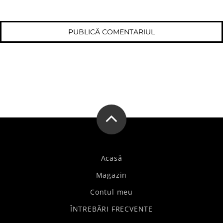
Acasă
Magazin
Contul meu
ÎNTREBĂRI FRECVENTE