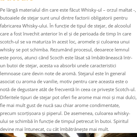
Pe lângă materialul din care este făcut Whisky-ul – orzul maltat -,
butoaiele de stejar sunt unul dintre factorii obligatorii pentru
fabricarea Whisky-ului. În funcție de tipul de stejar, de alcoolul
care a fost învechit anterior în el și de perioada de timp în care
scotch-ul se va maturiza în acest loc, aromele și culoarea unui
whisky se pot schimba. Rezumând procesul, deoarece lemnul
este poros, atunci când Scocth este lăsat să îmbătrânească într-
un butoi de stejar, acesta va absorbi unele caracteristici
lemnoase care devin note de aromă. Stejarul este în general
asociat cu aroma de vanilie, motiv pentru care aceasta este o
notă de degustare atât de frecventă în ceea ce privește Scotch-ul.
Diferitele tipuri de stejar pot oferi fie arome mai moi și mai dulci,
fie mai mult gust de nucă sau chiar arome condimentate,
precum scorțișoara și piperul. De asemenea, culoarea whisky-
ului se schimbă în funcție de timpul petrecut în butoi. Spiritul
devine mai întunecat, cu cât îmbătrânește mai mult.