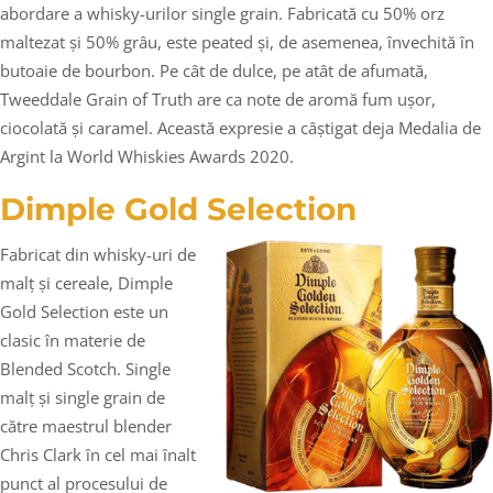
abordare a whisky-urilor single grain. Fabricată cu 50% orz
maltezat și 50% grâu, este peated și, de asemenea, învechită în
butoaie de bourbon. Pe cât de dulce, pe atât de afumată,
Tweeddale Grain of Truth are ca note de aromă fum ușor,
ciocolată și caramel. Această expresie a câștigat deja Medalia de
Argint la World Whiskies Awards 2020.
Dimple Gold Selection
Fabricat din whisky-uri de
malț și cereale, Dimple
Gold Selection este un
clasic în materie de
Blended Scotch. Single
malț și single grain de
către maestrul blender
Chris Clark în cel mai înalt
punct al procesului de