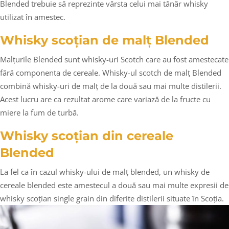
Blended trebuie să reprezinte vârsta celui mai tânăr whisky
utilizat în amestec.
Whisky scoțian de malț Blended
Malțurile Blended sunt whisky-uri Scotch care au fost amestecate
fără componenta de cereale. Whisky-ul scotch de malț Blended
combină whisky-uri de malț de la două sau mai multe distilerii.
Acest lucru are ca rezultat arome care variază de la fructe cu
miere la fum de turbă.
Whisky scoțian din cereale
Blended
La fel ca în cazul whisky-ului de malț blended, un whisky de
cereale blended este amestecul a două sau mai multe expresii de
whisky scoțian single grain din diferite distilerii situate în Scoția.