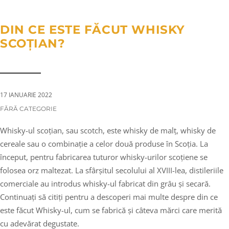
a
n
g
t
t
l
DIN CE ESTE FĂCUT WHISKY
i
e
SCOȚIAN?
o
n
n
a
v
i
17 IANUARIE 2022
g
CATEGORIES:
FĂRĂ CATEGORIE
a
Whisky-ul scoțian, sau scotch, este whisky de malț, whisky de
t
cereale sau o combinație a celor două produse în Scoția. La
i
început, pentru fabricarea tuturor whisky-urilor scoțiene se
o
folosea orz maltezat. La sfârșitul secolului al XVIII-lea, distileriile
n
comerciale au introdus whisky-ul fabricat din grâu și secară.
Continuați să citiți pentru a descoperi mai multe despre din ce
este făcut Whisky-ul, cum se fabrică și câteva mărci care merită
cu adevărat degustate.