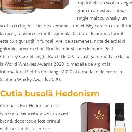
implică niciun scotch single
grain în amestec, ci doar
single malț cu whisky-uri
scotch cu bujor. Este, de asemenea, un whisky care nu este filtrat
la rece și o expresie multiregională. Ca note de aromă, fumul
este cu siguranță în fundal. Are, de asemenea, note de ardei și
ghimbir, precum și de lămâie, măr și sare de mare. Peat
Chimney Cask Strenght Batch No 002 a câștigat o medalie de aur
la World Whiskies Awards 2020, o medalie de argint la
International Spirits Challenge 2020 și o medalie de bronz la
Scottish Whisky Awards 2020.
Cutia busolă Hedonism
Compass Box Hedonism este
whisky-ul semnătură pentru acest
brand, deoarece a fost primul
whisky scotch cu cereale