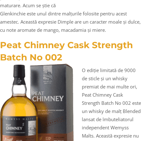
maturare. Acum se știe că
Glenkinchie este unul dintre malțurile folosite pentru acest
amestec. Această expresie Dimple are un caracter moale și dulce,
cu note aromate de mango, macadamia și miere.
Peat Chimney Cask Strength
Batch No 002
O ediție limitată de 9000
de sticle și un whisky
premiat de mai multe ori,
Peat Chimney Cask
Strength Batch No 002 este
un whisky de malț Blended
lansat de îmbuteliatorul
independent Wemyss
Malts. Această expresie nu