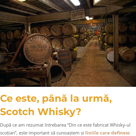
Ce este, până la urmă,
Scotch Whisky?
După ce am rezumat întrebarea “Din ce este fabricat Whisky-ul
scoțian”, este important să cunoaștem și
liniile care definesc