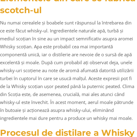
scotch-ul
Nu numai cerealele și boabele sunt răspunsul la întrebarea din
ce este făcut whisky-ul. Ingredientele naturale apă, turbă și
mediul scoțian în sine au un impact semnificativ asupra aromei
Whisky scoțian. Apa este probabil cea mai importantă
componentă unică, iar o distilerie are nevoie de o sursă de apă
excelentă și moale. După cum probabil ați observat deja, unele
whisky-uri scoțiene au note de aromă afumată datorită utilizării
turbei în cuptorul în care se usucă malțul. Aceste expresii pot fi
de la Whisky scoțian ușor peated până la puternic peated. Clima
din Scoția este, de asemenea, crucială, mai ales atunci când
whisky-ul este învechit. În acest moment, aerul moale pătrunde
în butoaie și acționează asupra whisky-ului, eliminând
ingredientele mai dure pentru a produce un whisky mai moale.
Procesul de distilare a Whisky