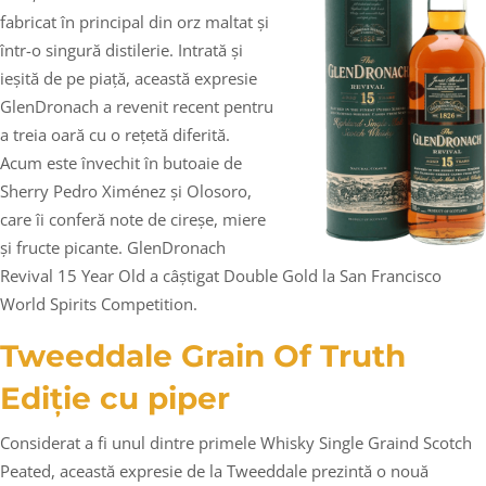
fabricat în principal din orz maltat și
într-o singură distilerie. Intrată și
ieșită de pe piață, această expresie
GlenDronach a revenit recent pentru
a treia oară cu o rețetă diferită.
Acum este învechit în butoaie de
Sherry Pedro Ximénez și Olosoro,
care îi conferă note de cireșe, miere
și fructe picante. GlenDronach
Revival 15 Year Old a câștigat Double Gold la San Francisco
World Spirits Competition.
Tweeddale Grain Of Truth
Ediție cu piper
Considerat a fi unul dintre primele Whisky Single Graind Scotch
Peated, această expresie de la Tweeddale prezintă o nouă