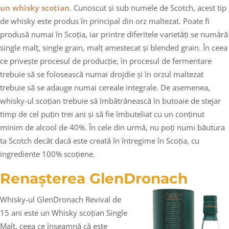
un whisky scoțian
. Cunoscut și sub numele de Scotch, acest tip
de whisky este produs în principal din orz maltezat. Poate fi
produsă numai în Scoția, iar printre diferitele varietăți se numără
single malț, single grain, malț amestecat și blended grain. În ceea
ce privește procesul de producție, în procesul de fermentare
trebuie să se folosească numai drojdie și în orzul maltezat
trebuie să se adauge numai cereale integrale. De asemenea,
whisky-ul scoțian trebuie să îmbătrânească în butoaie de stejar
timp de cel puțin trei ani și să fie îmbuteliat cu un conținut
minim de alcool de 40%. În cele din urmă, nu poți numi băutura
ta Scotch decât dacă este creată în întregime în Scoția, cu
ingrediente 100% scoțiene.
Renașterea GlenDronach
Whisky-ul GlenDronach Revival de
15 ani este un Whisky scoțian Single
Malt, ceea ce înseamnă că este