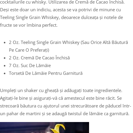
cocktailurile cu whisky. Utilizarea de Cremă de Cacao închisă.
Deși este doar un indiciu, acesta se va potrivi de minune cu
Teeling Single Grain Whiskey, deoarece dulceața și notele de
fructe se vor îmbina perfect.
2 Oz. Teeling Single Grain Whiskey (sau Orice Altă Băutură
Pe Care O Preferați)
2 Oz. Cremă De Cacao Închisă
7 Oz. Suc De Lămâie
Torsetă De Lămâie Pentru Garnitură
Umpleți un shaker cu gheață și adăugați toate ingredientele.
Agitați-le bine și asigurați-vă că amestecul este bine răcit. Se
strecoară băutura cu ajutorul unei strecurătoare de păducel într-
un pahar de martini și se adaugă twistul de lămâie ca garnitură.