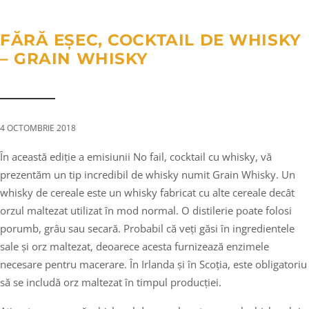
a
n
g
t
t
l
FĂRĂ EȘEC, COCKTAIL DE WHISKY
i
e
– GRAIN WHISKY
o
n
n
a
v
i
4 OCTOMBRIE 2018
g
În această ediție a emisiunii No fail, cocktail cu whisky, vă
a
prezentăm un tip incredibil de whisky numit Grain Whisky. Un
t
whisky de cereale este un whisky fabricat cu alte cereale decât
i
orzul maltezat utilizat în mod normal. O distilerie poate folosi
o
porumb, grâu sau secară. Probabil că veți găsi în ingredientele
n
sale și orz maltezat, deoarece acesta furnizează enzimele
necesare pentru macerare. În Irlanda și în Scoția, este obligatoriu
să se includă orz maltezat în timpul producției.