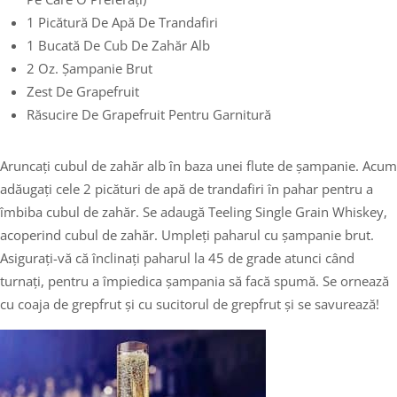
1 Picătură De Apă De Trandafiri
1 Bucată De Cub De Zahăr Alb
2 Oz. Șampanie Brut
Zest De Grapefruit
Răsucire De Grapefruit Pentru Garnitură
Aruncați cubul de zahăr alb în baza unei flute de șampanie. Acum
adăugați cele 2 picături de apă de trandafiri în pahar pentru a
îmbiba cubul de zahăr. Se adaugă Teeling Single Grain Whiskey,
acoperind cubul de zahăr. Umpleți paharul cu șampanie brut.
Asigurați-vă că înclinați paharul la 45 de grade atunci când
turnați, pentru a împiedica șampania să facă spumă. Se ornează
cu coaja de grepfrut și cu sucitorul de grepfrut și se savurează!