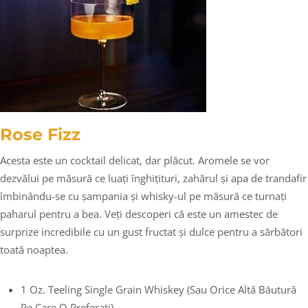
Rose Fizz
Acesta este un cocktail delicat, dar plăcut. Aromele se vor
dezvălui pe măsură ce luați înghițituri, zahărul și apa de trandafir
îmbinându-se cu șampania și whisky-ul pe măsură ce turnați
paharul pentru a bea. Veți descoperi că este un amestec de
surprize incredibile cu un gust fructat și dulce pentru a sărbători
toată noaptea.
1 Oz. Teeling Single Grain Whiskey (sau Orice Altă Băutură
Pe Care O Preferați)