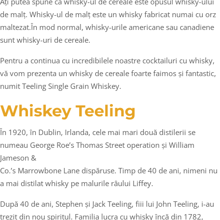
Ați putea spune că whisky-ul de cereale este opusul whisky-ului
de malț. Whisky-ul de malț este un whisky fabricat numai cu orz
maltezat.În mod normal, whisky-urile americane sau canadiene
sunt whisky-uri de cereale.
Pentru a continua cu incredibilele noastre cocktailuri cu whisky,
vă vom prezenta un whisky de cereale foarte faimos și fantastic,
numit Teeling Single Grain Whiskey.
Whiskey Teeling
În 1920, în Dublin, Irlanda, cele mai mari două distilerii se
numeau George Roe’s Thomas Street operation și William
Jameson &
Co.’s Marrowbone Lane dispăruse. Timp de 40 de ani, nimeni nu
a mai distilat whisky pe malurile râului Liffey.
După 40 de ani, Stephen și Jack Teeling, fiii lui John Teeling, i-au
trezit din nou spiritul. Familia lucra cu whisky încă din 1782,