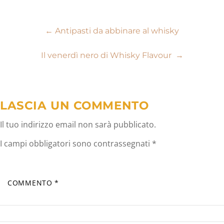
Navigazione
←
Antipasti da abbinare al whisky
articoli
Il venerdì nero di Whisky Flavour
→
LASCIA UN COMMENTO
Il tuo indirizzo email non sarà pubblicato.
I campi obbligatori sono contrassegnati
*
COMMENTO
*