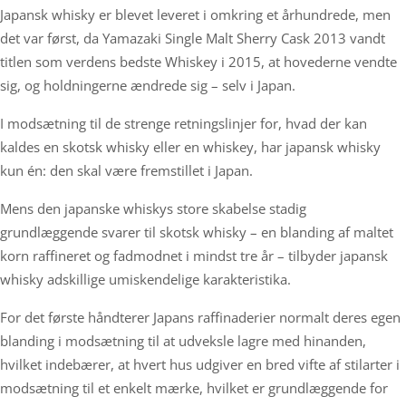
Japansk whisky er blevet leveret i omkring et århundrede, men
det var først, da Yamazaki Single Malt Sherry Cask 2013 vandt
titlen som verdens bedste Whiskey i 2015, at hovederne vendte
sig, og holdningerne ændrede sig – selv i Japan.
I modsætning til de strenge retningslinjer for, hvad der kan
kaldes en skotsk whisky eller en whiskey, har japansk whisky
kun én: den skal være fremstillet i Japan.
Mens den japanske whiskys store skabelse stadig
grundlæggende svarer til skotsk whisky – en blanding af maltet
korn raffineret og fadmodnet i mindst tre år – tilbyder japansk
whisky adskillige umiskendelige karakteristika.
For det første håndterer Japans raffinaderier normalt deres egen
blanding i modsætning til at udveksle lagre med hinanden,
hvilket indebærer, at hvert hus udgiver en bred vifte af stilarter i
modsætning til et enkelt mærke, hvilket er grundlæggende for