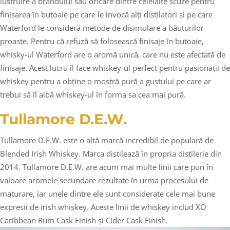
lustruire a brandului sau oricare dintre celelalte scuze pentru
finisarea în butoaie pe care le invocă alți distilatori și pe care
Waterford le consideră metode de disimulare a băuturilor
proaste. Pentru că refuză să folosească finisaje în butoaie,
whisky-ul Waterford are o aromă unică, care nu este afectată de
finisaje. Acest lucru îl face whiskey-ul perfect pentru pasionații de
whiskey pentru a obține o mostră pură a gustului pe care ar
trebui să îl aibă whiskey-ul în forma sa cea mai pură.
Tullamore D.E.W.
Tullamore D.E.W. este o altă marcă incredibil de populară de
Blended Irish Whiskey. Marca distilează în propria distilerie din
2014. Tullamore D.E.W. are acum mai multe linii care pun în
valoare aromele secundare rezultate în urma procesului de
maturare, iar unele dintre ele sunt considerate cele mai bune
expresii de irish whiskey. Aceste linii de whiskey includ XO
Caribbean Rum Cask Finish și Cider Cask Finish.