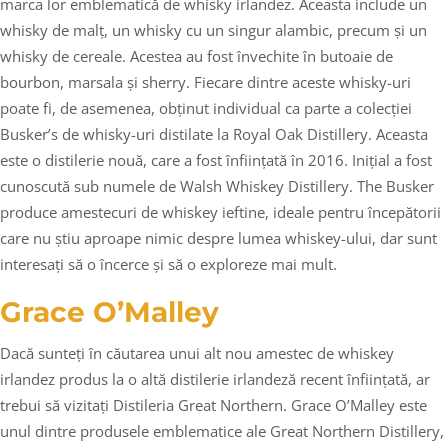
marca lor emblematică de whisky irlandez. Aceasta include un
whisky de malț, un whisky cu un singur alambic, precum și un
whisky de cereale. Acestea au fost învechite în butoaie de
bourbon, marsala și sherry. Fiecare dintre aceste whisky-uri
poate fi, de asemenea, obținut individual ca parte a colecției
Busker’s de whisky-uri distilate la Royal Oak Distillery. Aceasta
este o distilerie nouă, care a fost înființată în 2016. Inițial a fost
cunoscută sub numele de Walsh Whiskey Distillery. The Busker
produce amestecuri de whiskey ieftine, ideale pentru începătorii
care nu știu aproape nimic despre lumea whiskey-ului, dar sunt
interesați să o încerce și să o exploreze mai mult.
Grace O’Malley
Dacă sunteți în căutarea unui alt nou amestec de whiskey
irlandez produs la o altă distilerie irlandeză recent înființată, ar
trebui să vizitați Distileria Great Northern. Grace O’Malley este
unul dintre produsele emblematice ale Great Northern Distillery,