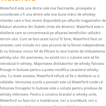
Waterford este una dintre cele mai fascinante, proaspete și
considerate a fi una dintre cele mai bune mărci de whiskey
irlandez care a fost recent disponibilă pe rafturile magazinelor de
băuturi alcoolice din Statele Unite ale Americii. Waterford este o
distilerie care se concentrează pe afișarea beneficiilor utilizării
terroir-ului. Cum se face acest lucru? Ei bine, Waterford face un
amestec care include orz care provine de la ferme independente.
Ei nu folosesc niciun fel de filtrare la rece înainte de îmbutelierea
whisky-ului. De asemenea, nu există nici o culoare care să fie
introdusă în whisky. Majoritatea distilatorilor de whisky folosesc
finisaje în butoaie pentru a putea modifica caracterul whisky-
ului. Cu toate acestea, Waterford refuză să fie o distilerie ca și
celelalte. Versiunea scurtă a poveștii este că Waterford crede că
folosirea finisajelor în butoaie este o soluție pentru produse de
whisky inferioare. Pentru a construi brandul și whisky-urile,
Waterford nu face nici o înșelăciune, nici o scurtătură, nici o