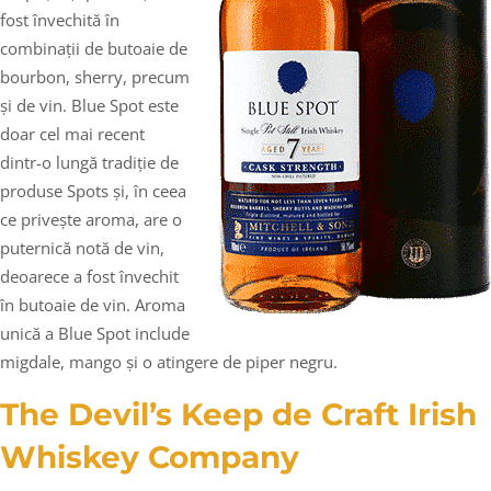
fost învechită în
combinații de butoaie de
bourbon, sherry, precum
și de vin. Blue Spot este
doar cel mai recent
dintr-o lungă tradiție de
produse Spots și, în ceea
ce privește aroma, are o
puternică notă de vin,
deoarece a fost învechit
în butoaie de vin. Aroma
unică a Blue Spot include
migdale, mango și o atingere de piper negru.
The Devil’s Keep de Craft Irish
Whiskey Company