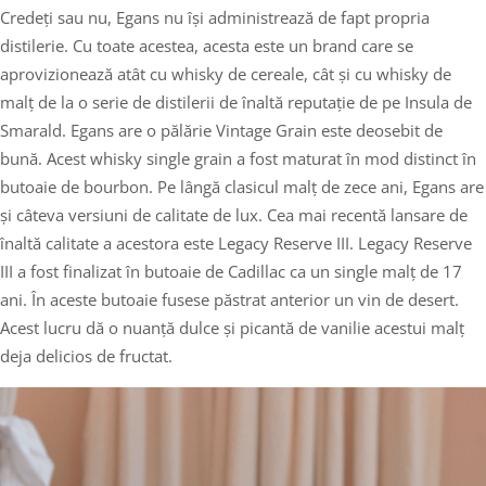
Credeți sau nu, Egans nu își administrează de fapt propria
distilerie. Cu toate acestea, acesta este un brand care se
aprovizionează atât cu whisky de cereale, cât și cu whisky de
malț de la o serie de distilerii de înaltă reputație de pe Insula de
Smarald. Egans are o pălărie Vintage Grain este deosebit de
bună. Acest whisky single grain a fost maturat în mod distinct în
butoaie de bourbon. Pe lângă clasicul malț de zece ani, Egans are
și câteva versiuni de calitate de lux. Cea mai recentă lansare de
înaltă calitate a acestora este Legacy Reserve III. Legacy Reserve
III a fost finalizat în butoaie de Cadillac ca un single malț de 17
ani. În aceste butoaie fusese păstrat anterior un vin de desert.
Acest lucru dă o nuanță dulce și picantă de vanilie acestui malț
deja delicios de fructat.