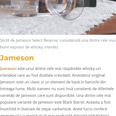
Sticlă de Jameson Select Reserve, considerată una dintre cele mai
bune expresii de whisky irlandez
Jameson
Jameson
este unul dintre cele mai răspândite whisky-uri
irlandeze care au fost distilate vreodată. Amestecul original
Jameson este un clasic și un element de bază în barurile din
întreaga lume. Mulți oameni nu sunt însă conștienți de diferitele
varietăți de Jameson care sunt disponibile. Una dintre cele mai
populare variante de Jameson este Black Barrel. Aceasta a fost
învechită în butoaie de stejar carbonizat. Acest lucru conferă
amestecului o aromă mult mai profundă datorită îmbătrânirii