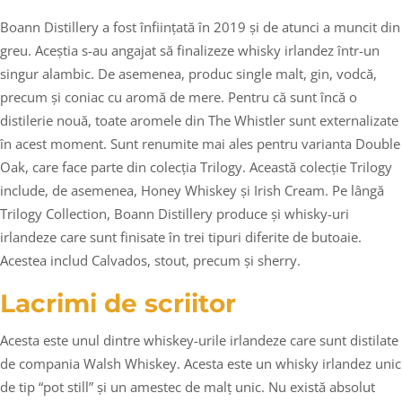
Boann Distillery a fost înființată în 2019 și de atunci a muncit din
greu. Aceștia s-au angajat să finalizeze whisky irlandez într-un
singur alambic. De asemenea, produc single malt, gin, vodcă,
precum și coniac cu aromă de mere. Pentru că sunt încă o
distilerie nouă, toate aromele din The Whistler sunt externalizate
în acest moment. Sunt renumite mai ales pentru varianta Double
Oak, care face parte din colecția Trilogy. Această colecție Trilogy
include, de asemenea, Honey Whiskey și Irish Cream. Pe lângă
Trilogy Collection, Boann Distillery produce și whisky-uri
irlandeze care sunt finisate în trei tipuri diferite de butoaie.
Acestea includ Calvados, stout, precum și sherry.
Lacrimi de scriitor
Acesta este unul dintre whiskey-urile irlandeze care sunt distilate
de compania Walsh Whiskey. Acesta este un whisky irlandez unic
de tip “pot still” și un amestec de malț unic. Nu există absolut