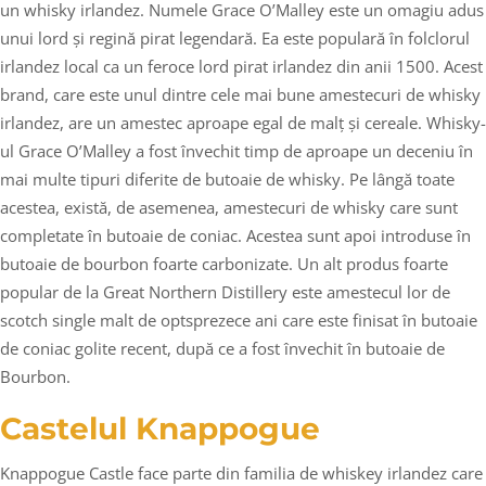
un whisky irlandez. Numele Grace O’Malley este un omagiu adus
unui lord și regină pirat legendară. Ea este populară în folclorul
irlandez local ca un feroce lord pirat irlandez din anii 1500. Acest
brand, care este unul dintre cele mai bune amestecuri de whisky
irlandez, are un amestec aproape egal de malț și cereale. Whisky-
ul Grace O’Malley a fost învechit timp de aproape un deceniu în
mai multe tipuri diferite de butoaie de whisky. Pe lângă toate
acestea, există, de asemenea, amestecuri de whisky care sunt
completate în butoaie de coniac. Acestea sunt apoi introduse în
butoaie de bourbon foarte carbonizate. Un alt produs foarte
popular de la Great Northern Distillery este amestecul lor de
scotch single malt de optsprezece ani care este finisat în butoaie
de coniac golite recent, după ce a fost învechit în butoaie de
Bourbon.
Castelul Knappogue
Knappogue Castle face parte din familia de whiskey irlandez care