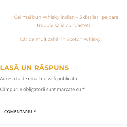
Navigare
←
Cel mai bun Whisky indian – 3 distilerii pe care
trebuie să le cunoașteți
în
Cât de mult zahăr în Scotch Whisky
→
articole
LASĂ UN RĂSPUNS
Adresa ta de email nu va fi publicată.
Câmpurile obligatorii sunt marcate cu
*
COMENTARIU
*