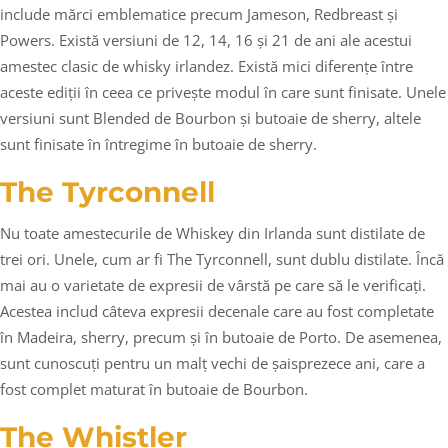
include mărci emblematice precum Jameson, Redbreast și
Powers. Există versiuni de 12, 14, 16 și 21 de ani ale acestui
amestec clasic de whisky irlandez. Există mici diferențe între
aceste ediții în ceea ce privește modul în care sunt finisate. Unele
versiuni sunt Blended de Bourbon și butoaie de sherry, altele
sunt finisate în întregime în butoaie de sherry.
The Tyrconnell
Nu toate amestecurile de Whiskey din Irlanda sunt distilate de
trei ori. Unele, cum ar fi The Tyrconnell, sunt dublu distilate. Încă
mai au o varietate de expresii de vârstă pe care să le verificați.
Acestea includ câteva expresii decenale care au fost completate
în Madeira, sherry, precum și în butoaie de Porto. De asemenea,
sunt cunoscuți pentru un malț vechi de șaisprezece ani, care a
fost complet maturat în butoaie de Bourbon.
The Whistler