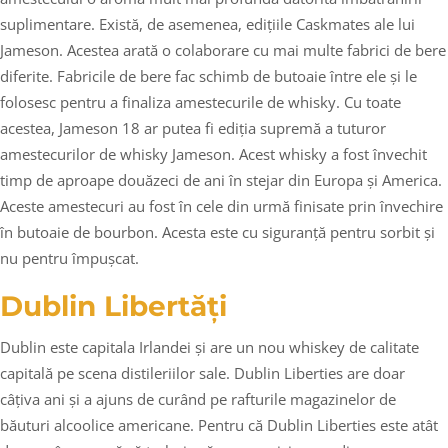
suplimentare. Există, de asemenea, edițiile Caskmates ale lui
Jameson. Acestea arată o colaborare cu mai multe fabrici de bere
diferite. Fabricile de bere fac schimb de butoaie între ele și le
folosesc pentru a finaliza amestecurile de whisky. Cu toate
acestea, Jameson 18 ar putea fi ediția supremă a tuturor
amestecurilor de whisky Jameson. Acest whisky a fost învechit
timp de aproape douăzeci de ani în stejar din Europa și America.
Aceste amestecuri au fost în cele din urmă finisate prin învechire
în butoaie de bourbon. Acesta este cu siguranță pentru sorbit și
nu pentru împușcat.
Dublin Libertăți
Dublin este capitala Irlandei și are un nou whiskey de calitate
capitală pe scena distileriilor sale. Dublin Liberties are doar
câțiva ani și a ajuns de curând pe rafturile magazinelor de
băuturi alcoolice americane. Pentru că Dublin Liberties este atât