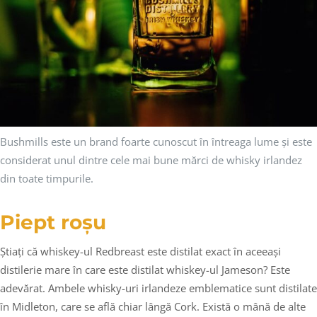
Bushmills este un brand foarte cunoscut în întreaga lume și este
considerat unul dintre cele mai bune mărci de whisky irlandez
din toate timpurile.
Piept roșu
Știați că whiskey-ul Redbreast este distilat exact în aceeași
distilerie mare în care este distilat whiskey-ul Jameson? Este
adevărat. Ambele whisky-uri irlandeze emblematice sunt distilate
în Midleton, care se află chiar lângă Cork. Există o mână de alte