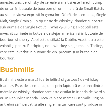
amestec unic de whisky de cereale și malț și este învechit timp
de un an în butoaie de bourbon și rom. În afară de Small Batch,
au și alte câteva expresii în gama lor. Oferă, de asemenea, Single
Malt, Single Grain și un tip clasic de Whiskey irlandez cunoscut
sub numele de Single Pot Still. Whisky-ul Single Pot Still este
învechit cu finețe în butoaie de stejar american și în butoaie de
bourbon și sherry. Apoi este distilată la Dublin. Acest lucru este
valabil și pentru Blackpitts, noul whiskey single malt al Teeling,
care este învechit în butoaie de vin, precum și în butoaie de
bourbon.
Bushmills
Bushmills este o marcă foarte ieftină și gustoasă de whiskey
irlandez. Este, de asemenea, unic prin faptul că este una dintre
mărcile de whisky irlandez care este distilat în Irlanda de Nord și
nu în Republica Irlanda. Dacă vă place marca Bushmills Original,
ar trebui să încercați și alte single malțuri care sunt produse în