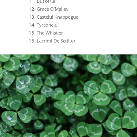
Buskerul
Grace O’Malley
Castelul Knappogue
Tyrconelul
The Whistler
Lacrimi De Scriitor