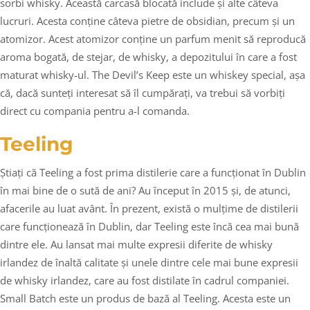
sorbi whisky. Această carcasă blocată include și alte câteva
lucruri. Acesta conține câteva pietre de obsidian, precum și un
atomizor. Acest atomizor conține un parfum menit să reproducă
aroma bogată, de stejar, de whisky, a depozitului în care a fost
maturat whisky-ul. The Devil’s Keep este un whiskey special, așa
că, dacă sunteți interesat să îl cumpărați, va trebui să vorbiți
direct cu compania pentru a-l comanda.
Teeling
Știați că Teeling a fost prima distilerie care a funcționat în Dublin
în mai bine de o sută de ani? Au început în 2015 și, de atunci,
afacerile au luat avânt. În prezent, există o mulțime de distilerii
care funcționează în Dublin, dar Teeling este încă cea mai bună
dintre ele. Au lansat mai multe expresii diferite de whisky
irlandez de înaltă calitate și unele dintre cele mai bune expresii
de whisky irlandez, care au fost distilate în cadrul companiei.
Small Batch este un produs de bază al Teeling. Acesta este un