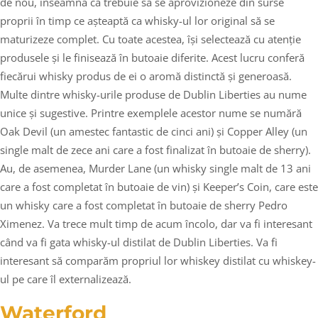
de nou, înseamnă că trebuie să se aprovizioneze din surse
proprii în timp ce așteaptă ca whisky-ul lor original să se
maturizeze complet. Cu toate acestea, își selectează cu atenție
produsele și le finisează în butoaie diferite. Acest lucru conferă
fiecărui whisky produs de ei o aromă distinctă și generoasă.
Multe dintre whisky-urile produse de Dublin Liberties au nume
unice și sugestive. Printre exemplele acestor nume se numără
Oak Devil (un amestec fantastic de cinci ani) și Copper Alley (un
single malt de zece ani care a fost finalizat în butoaie de sherry).
Au, de asemenea, Murder Lane (un whisky single malt de 13 ani
care a fost completat în butoaie de vin) și Keeper’s Coin, care este
un whisky care a fost completat în butoaie de sherry Pedro
Ximenez. Va trece mult timp de acum încolo, dar va fi interesant
când va fi gata whisky-ul distilat de Dublin Liberties. Va fi
interesant să comparăm propriul lor whiskey distilat cu whiskey-
ul pe care îl externalizează.
Waterford