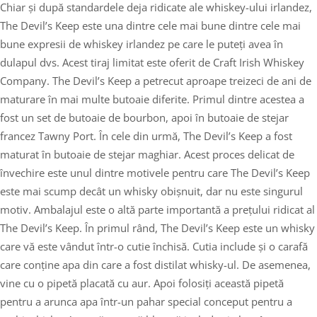
Chiar și după standardele deja ridicate ale whiskey-ului irlandez,
The Devil’s Keep este una dintre cele mai bune dintre cele mai
bune expresii de whiskey irlandez pe care le puteți avea în
dulapul dvs. Acest tiraj limitat este oferit de Craft Irish Whiskey
Company. The Devil’s Keep a petrecut aproape treizeci de ani de
maturare în mai multe butoaie diferite. Primul dintre acestea a
fost un set de butoaie de bourbon, apoi în butoaie de stejar
francez Tawny Port. În cele din urmă, The Devil’s Keep a fost
maturat în butoaie de stejar maghiar. Acest proces delicat de
învechire este unul dintre motivele pentru care The Devil’s Keep
este mai scump decât un whisky obișnuit, dar nu este singurul
motiv. Ambalajul este o altă parte importantă a prețului ridicat al
The Devil’s Keep. În primul rând, The Devil’s Keep este un whisky
care vă este vândut într-o cutie închisă. Cutia include și o carafă
care conține apa din care a fost distilat whisky-ul. De asemenea,
vine cu o pipetă placată cu aur. Apoi folosiți această pipetă
pentru a arunca apa într-un pahar special conceput pentru a