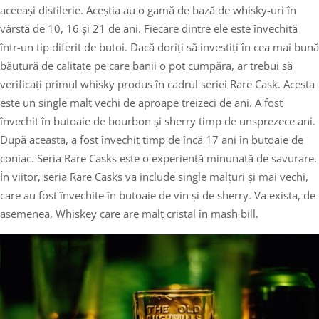
aceeași distilerie. Aceștia au o gamă de bază de whisky-uri în
vârstă de 10, 16 și 21 de ani. Fiecare dintre ele este învechită
într-un tip diferit de butoi. Dacă doriți să investiți în cea mai bună
băutură de calitate pe care banii o pot cumpăra, ar trebui să
verificați primul whisky produs în cadrul seriei Rare Cask. Acesta
este un single malt vechi de aproape treizeci de ani. A fost
învechit în butoaie de bourbon și sherry timp de unsprezece ani.
După aceasta, a fost învechit timp de încă 17 ani în butoaie de
coniac. Seria Rare Casks este o experiență minunată de savurare.
În viitor, seria Rare Casks va include single malțuri și mai vechi,
care au fost învechite în butoaie de vin și de sherry. Va exista, de
asemenea, Whiskey care are malț cristal în mash bill.