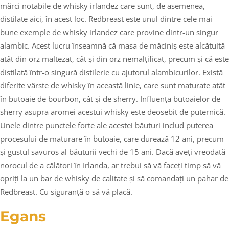
mărci notabile de whisky irlandez care sunt, de asemenea,
distilate aici, în acest loc. Redbreast este unul dintre cele mai
bune exemple de whisky irlandez care provine dintr-un singur
alambic. Acest lucru înseamnă că masa de măciniș este alcătuită
atât din orz maltezat, cât și din orz nemalțificat, precum și că este
distilată într-o singură distilerie cu ajutorul alambicurilor. Există
diferite vârste de whisky în această linie, care sunt maturate atât
în butoaie de bourbon, cât și de sherry. Influența butoaielor de
sherry asupra aromei acestui whisky este deosebit de puternică.
Unele dintre punctele forte ale acestei băuturi includ puterea
procesului de maturare în butoaie, care durează 12 ani, precum
și gustul savuros al băuturii vechi de 15 ani. Dacă aveți vreodată
norocul de a călători în Irlanda, ar trebui să vă faceți timp să vă
opriți la un bar de whisky de calitate și să comandați un pahar de
Redbreast. Cu siguranță o să vă placă.
Egans