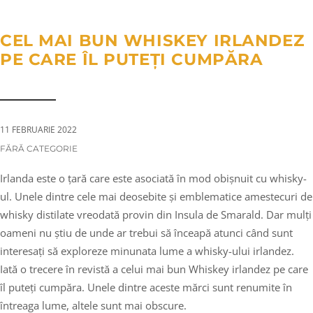
a
n
g
t
t
l
CEL MAI BUN WHISKEY IRLANDEZ
i
e
PE CARE ÎL PUTEȚI CUMPĂRA
o
n
n
a
v
i
11 FEBRUARIE 2022
g
CATEGORIES:
FĂRĂ CATEGORIE
a
Irlanda este o țară care este asociată în mod obișnuit cu whisky-
t
ul. Unele dintre cele mai deosebite și emblematice amestecuri de
i
whisky distilate vreodată provin din Insula de Smarald. Dar mulți
o
oameni nu știu de unde ar trebui să înceapă atunci când sunt
n
interesați să exploreze minunata lume a whisky-ului irlandez.
Iată o trecere în revistă a celui mai bun Whiskey irlandez pe care
îl puteți cumpăra. Unele dintre aceste mărci sunt renumite în
întreaga lume, altele sunt mai obscure.