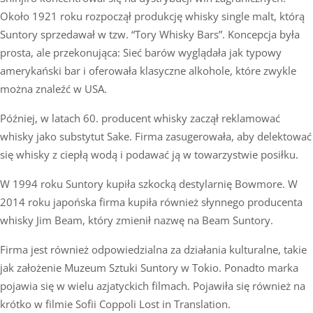
Około 1921 roku rozpoczął produkcję whisky single malt, którą
Suntory sprzedawał w tzw. “Tory Whisky Bars”. Koncepcja była
prosta, ale przekonująca: Sieć barów wyglądała jak typowy
amerykański bar i oferowała klasyczne alkohole, które zwykle
można znaleźć w USA.
Później, w latach 60. producent whisky zaczął reklamować
whisky jako substytut Sake. Firma zasugerowała, aby delektować
się whisky z ciepłą wodą i podawać ją w towarzystwie posiłku.
W 1994 roku Suntory kupiła szkocką destylarnię Bowmore. W
2014 roku japońska firma kupiła również słynnego producenta
whisky Jim Beam, który zmienił nazwę na Beam Suntory.
Firma jest również odpowiedzialna za działania kulturalne, takie
jak założenie Muzeum Sztuki Suntory w Tokio. Ponadto marka
pojawia się w wielu azjatyckich filmach. Pojawiła się również na
krótko w filmie Sofii Coppoli Lost in Translation.