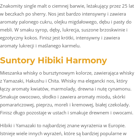
Znakomity single malt o ciemnej barwie, leżakujący przez 25 lat
w beczkach po sherry. Nos jest bardzo intensywny i zawiera
aromaty palonego cukru, olejku migdałowego, dębu i pasty do
mebli. W smaku syrop, dęby, lukrecja, suszone brzoskwinie i
egzotyczny kokos. Finisz jest krótki, intensywny i zawiera
aromaty lukrecji i maślanego karmelu.
Suntory Hibiki Harmony
Mieszanka whisky o bursztynowym kolorze, zawierająca whisky
z Yamazaki, Hakushu i Chita. Whisky ma elegancki nos, który
łączy aromaty kwiatów, marmolady, drewna i nutę cynamonu.
Smakuje owocowo, słodko i zawiera aromaty miodu, skórki
pomarańczowej, pieprzu, moreli i kremowej, białej czekolady.
Finisz długo pozostaje w ustach i smakuje drewnem i owocami.
Hibiki i Yamazaki to najbardziej znane wyrażenia w Europie.
Istnieje wiele innych wyrażeń, które są bardziej popularne w