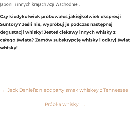
Japonii i innych krajach Azji Wschodniej.
Czy kiedykolwiek próbowałeś jakiejkolwiek ekspresji
Suntory? Jeśli nie, wypróbuj je podczas następnej
degustacji whisky! Jesteś ciekawy innych whisky z
całego świata? Zamów subskrypcję whisky i odkryj świat
whisky!
Nawigacja
←
Jack Daniel’s: nieodparty smak whiskey z Tennessee
wpisu
Próbka whisky
→