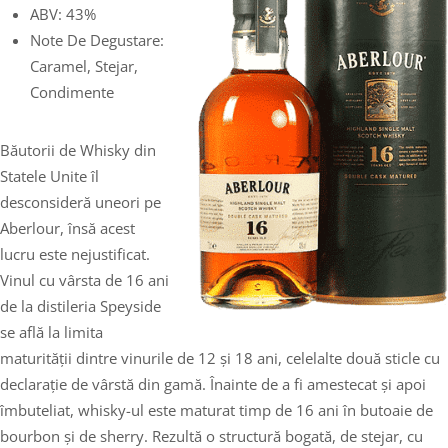
ABV: 43%
Note De Degustare:
Caramel, Stejar,
Condimente
Băutorii de Whisky din
Statele Unite îl
desconsideră uneori pe
Aberlour, însă acest
lucru este nejustificat.
Vinul cu vârsta de 16 ani
de la distileria Speyside
se află la limita
maturității dintre vinurile de 12 și 18 ani, celelalte două sticle cu
declarație de vârstă din gamă. Înainte de a fi amestecat și apoi
îmbuteliat, whisky-ul este maturat timp de 16 ani în butoaie de
bourbon și de sherry. Rezultă o structură bogată, de stejar, cu