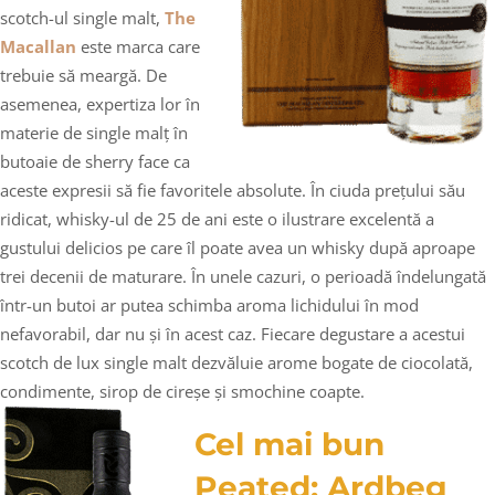
scotch-ul single malt,
The
Macallan
este marca care
trebuie să meargă. De
asemenea, expertiza lor în
materie de single malț în
butoaie de sherry face ca
aceste expresii să fie favoritele absolute. În ciuda prețului său
ridicat, whisky-ul de 25 de ani este o ilustrare excelentă a
gustului delicios pe care îl poate avea un whisky după aproape
trei decenii de maturare. În unele cazuri, o perioadă îndelungată
într-un butoi ar putea schimba aroma lichidului în mod
nefavorabil, dar nu și în acest caz. Fiecare degustare a acestui
scotch de lux single malt dezvăluie arome bogate de ciocolată,
condimente, sirop de cireșe și smochine coapte.
Cel mai bun
Peated: Ardbeg