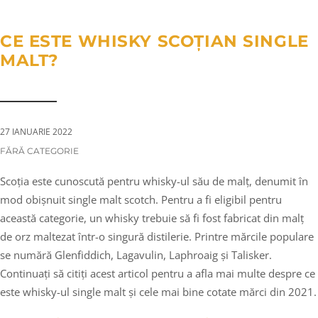
a
n
g
t
t
l
CE ESTE WHISKY SCOȚIAN SINGLE
i
e
MALT?
o
n
n
a
v
i
27 IANUARIE 2022
g
CATEGORIES:
FĂRĂ CATEGORIE
a
Scoția este cunoscută pentru whisky-ul său de malț, denumit în
t
mod obișnuit single malt scotch. Pentru a fi eligibil pentru
i
această categorie, un whisky trebuie să fi fost fabricat din malț
o
de orz maltezat într-o singură distilerie. Printre mărcile populare
n
se numără Glenfiddich, Lagavulin, Laphroaig și Talisker.
Continuați să citiți acest articol pentru a afla mai multe despre ce
este whisky-ul single malt și cele mai bine cotate mărci din 2021.