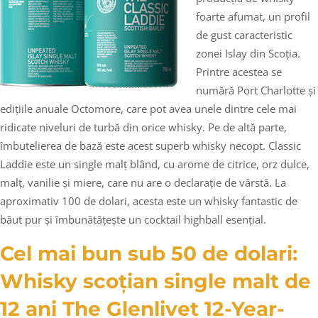
foarte afumat, un profil
de gust caracteristic
zonei Islay din Scoția.
Printre acestea se
numără Port Charlotte și
edițiile anuale Octomore, care pot avea unele dintre cele mai
ridicate niveluri de turbă din orice whisky. Pe de altă parte,
îmbutelierea de bază este acest superb whisky necopt. Classic
Laddie este un single malț blând, cu arome de citrice, orz dulce,
malț, vanilie și miere, care nu are o declarație de vârstă. La
aproximativ 100 de dolari, acesta este un whisky fantastic de
băut pur și îmbunătățește un cocktail highball esențial.
Cel mai bun sub 50 de dolari:
Whisky scoțian single malt de
12 ani The Glenlivet 12-Year-