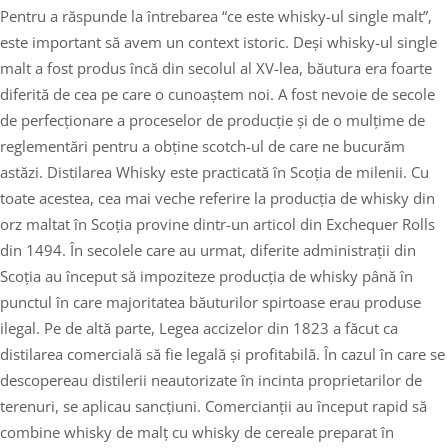
Pentru a răspunde la întrebarea “ce este whisky-ul single malt”,
este important să avem un context istoric. Deși whisky-ul single
malt a fost produs încă din secolul al XV-lea, băutura era foarte
diferită de cea pe care o cunoaștem noi. A fost nevoie de secole
de perfecționare a proceselor de producție și de o mulțime de
reglementări pentru a obține scotch-ul de care ne bucurăm
astăzi. Distilarea Whisky este practicată în Scoția de milenii. Cu
toate acestea, cea mai veche referire la producția de whisky din
orz maltat în Scoția provine dintr-un articol din Exchequer Rolls
din 1494. În secolele care au urmat, diferite administrații din
Scoția au început să impoziteze producția de whisky până în
punctul în care majoritatea băuturilor spirtoase erau produse
ilegal. Pe de altă parte, Legea accizelor din 1823 a făcut ca
distilarea comercială să fie legală și profitabilă. În cazul în care se
descopereau distilerii neautorizate în incinta proprietarilor de
terenuri, se aplicau sancțiuni. Comercianții au început rapid să
combine whisky de malț cu whisky de cereale preparat în