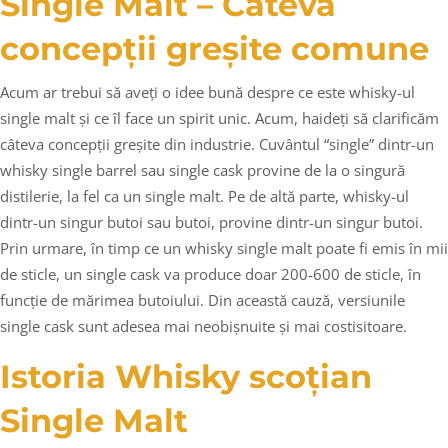
Single Malt – Câteva
concepții greșite comune
Acum ar trebui să aveți o idee bună despre ce este whisky-ul
single malt și ce îl face un spirit unic. Acum, haideți să clarificăm
câteva concepții greșite din industrie. Cuvântul “single” dintr-un
whisky single barrel sau single cask provine de la o singură
distilerie, la fel ca un single malt. Pe de altă parte, whisky-ul
dintr-un singur butoi sau butoi, provine dintr-un singur butoi.
Prin urmare, în timp ce un whisky single malt poate fi emis în mii
de sticle, un single cask va produce doar 200-600 de sticle, în
funcție de mărimea butoiului. Din această cauză, versiunile
single cask sunt adesea mai neobișnuite și mai costisitoare.
Istoria Whisky scoțian
Single Malt