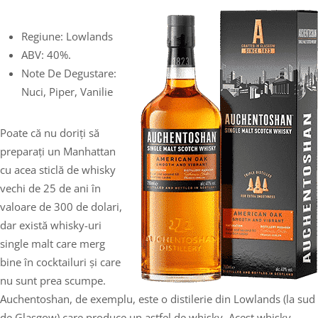
Regiune: Lowlands
ABV: 40%.
Note De Degustare:
Nuci, Piper, Vanilie
Poate că nu doriți să
preparați un Manhattan
cu acea sticlă de whisky
vechi de 25 de ani în
valoare de 300 de dolari,
dar există whisky-uri
single malt care merg
bine în cocktailuri și care
nu sunt prea scumpe.
Auchentoshan, de exemplu, este o distilerie din Lowlands (la sud
de Glasgow) care produce un astfel de whisky. Acest whisky