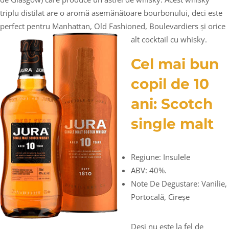
triplu distilat are o aromă asemănătoare bourbonului, deci este
perfect pentru Manhattan, Old Fashioned, Boulevardiers și orice
alt cocktail cu whisky.
Cel mai bun
copil de 10
ani: Scotch
single malt
Regiune: Insulele
ABV: 40%.
Note De Degustare: Vanilie,
Portocală, Cireșe
Deși nu este la fel de