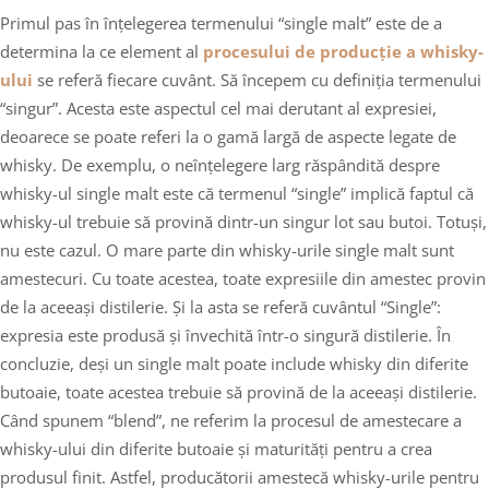
Primul pas în înțelegerea termenului “single malt” este de a
determina la ce element al
procesului de producție a whisky-
ului
se referă fiecare cuvânt. Să începem cu definiția termenului
“singur”. Acesta este aspectul cel mai derutant al expresiei,
deoarece se poate referi la o gamă largă de aspecte legate de
whisky. De exemplu, o neînțelegere larg răspândită despre
whisky-ul single malt este că termenul “single” implică faptul că
whisky-ul trebuie să provină dintr-un singur lot sau butoi. Totuși,
nu este cazul. O mare parte din whisky-urile single malt sunt
amestecuri. Cu toate acestea, toate expresiile din amestec provin
de la aceeași distilerie. Și la asta se referă cuvântul “Single”:
expresia este produsă și învechită într-o singură distilerie. În
concluzie, deși un single malt poate include whisky din diferite
butoaie, toate acestea trebuie să provină de la aceeași distilerie.
Când spunem “blend”, ne referim la procesul de amestecare a
whisky-ului din diferite butoaie și maturități pentru a crea
produsul finit. Astfel, producătorii amestecă whisky-urile pentru