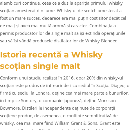
alambicuri continue, ceea ce a dus la apariția primului whisky
scoțian amestecat din lume. Whisky-ul de scotch amestecat a
fost un mare succes, deoarece era mai puțin costisitor decât cel
de malț și avea mai multă aromă și caracter. Combinația a
permis producătorilor de single malt să își extindă operațiunile
sau să își vândă produsele distilatorilor de Whisky Blended.
Istoria recentă a Whisky
scoțian single malt
Conform unui studiu realizat în 2016, doar 20% din whisky-ul
scoțian este produs de întreprinderi cu sediul în Scoția. Diageo, o
firmă cu sediul la Londra, deține cea mai mare parte a bunurilor,
în timp ce Suntory, o companie japoneză, deține Morrison-
Bowmore. Distileriile independente deținute de corporații
scoțiene produc, de asemenea, o cantitate semnificativă de
whisky, cea mai mare fiind William Grant & Sons. Grant este