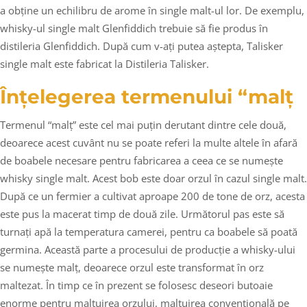
a obține un echilibru de arome în single malt-ul lor. De exemplu,
whisky-ul single malt Glenfiddich trebuie să fie produs în
distileria Glenfiddich. După cum v-ați putea aștepta, Talisker
single malt este fabricat la Distileria Talisker.
Înțelegerea termenului “malț
Termenul “malț” este cel mai puțin derutant dintre cele două,
deoarece acest cuvânt nu se poate referi la multe altele în afară
de boabele necesare pentru fabricarea a ceea ce se numește
whisky single malt. Acest bob este doar orzul în cazul single malt.
După ce un fermier a cultivat aproape 200 de tone de orz, acesta
este pus la macerat timp de două zile. Următorul pas este să
turnați apă la temperatura camerei, pentru ca boabele să poată
germina. Această parte a procesului de producție a whisky-ului
se numește malț, deoarece orzul este transformat în orz
maltezat. În timp ce în prezent se folosesc deseori butoaie
enorme pentru malțuirea orzului, malțuirea convențională pe