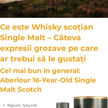
Ce este Whisky scoțian
Single Malt – Câteva
expresii grozave pe care
ar trebui să le gustați
Cel mai bun în general:
Aberlour 16-Year-Old Single
Malt Scotch
Regiune: Speyside