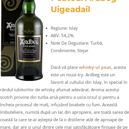
Uigeadail
Regiune: Islay
ABV: 54,2%.
Note De Degustare: Turbă,
Condimente, Stejar
Dacă vă place
whisky-ul peat
, acesta
este un must-try. Ardbeg este un
favorit al cultului din Islay, în special în
rândul iubitorilor de whisky afumat adevărat. Aroma acestui
scotch provine din turba arsă pentru a usca orzul și pentru a
încheia procesul de malț, infuzând boabele cu fum. Această
îmbuteliere, numită după un lac din apropiere, are toată sarea de
coastă la care te-ai aștepta de la o distilerie atât de aproape de
mare, dar are și unul dintre cele mai satisfăcătoare finisaje de pe