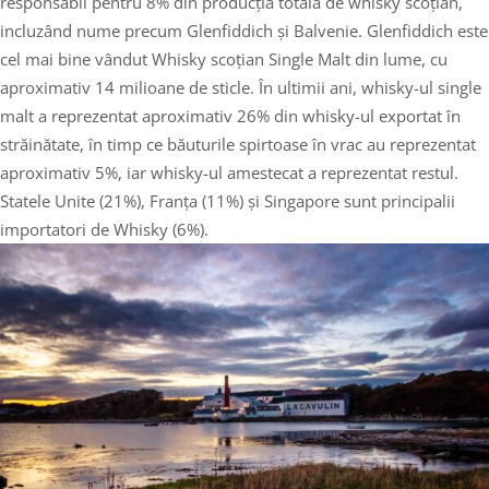
responsabil pentru 8% din producția totală de whisky scoțian,
incluzând nume precum Glenfiddich și Balvenie. Glenfiddich este
cel mai bine vândut Whisky scoțian Single Malt din lume, cu
aproximativ 14 milioane de sticle. În ultimii ani, whisky-ul single
malt a reprezentat aproximativ 26% din whisky-ul exportat în
străinătate, în timp ce băuturile spirtoase în vrac au reprezentat
aproximativ 5%, iar whisky-ul amestecat a reprezentat restul.
Statele Unite (21%), Franța (11%) și Singapore sunt principalii
importatori de Whisky (6%).