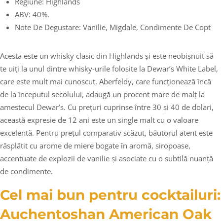
Regiune: Highlands
ABV: 40%.
Note De Degustare: Vanilie, Migdale, Condimente De Copt
Acesta este un whisky clasic din Highlands și este neobișnuit să
te uiți la unul dintre whisky-urile folosite la Dewar’s White Label,
care este mult mai cunoscut. Aberfeldy, care funcționează încă
de la începutul secolului, adaugă un procent mare de malț la
amestecul Dewar’s. Cu prețuri cuprinse între 30 și 40 de dolari,
această expresie de 12 ani este un single malt cu o valoare
excelentă. Pentru prețul comparativ scăzut, băutorul atent este
răsplătit cu arome de miere bogate în aromă, siropoase,
accentuate de explozii de vanilie și asociate cu o subtilă nuanță
de condimente.
Cel mai bun pentru cocktailuri:
Auchentoshan American Oak