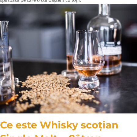
spirtoasă pe care o cunoaștem cu toții.
Ce este Whisky scoțian