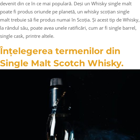
devenit din ce în ce mai populară. Deși un Whisky single malt
poate fi produs oriunde pe planetă, un whisky scoțian single
malt trebuie să fie produs numai în Scoția. Și acest tip de Whisky,
la rândul său, poate avea unele ratificări, cum ar fi single barrel,
single cask, printre altele.
Înțelegerea termenilor din
Single Malt Scotch Whisky.