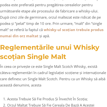
podea este preferată pentru pregătirea cerealelor pentru
următoarele etape ale procesului de fabricare a whisky-ului.
După cinci zile de germinare, orzul maltezat este ridicat de pe
podea și “pelat” timp de 10 ore. Prin urmare, “malt” din “single
malt” se referă la faptul că
whisky-ul scoțian trebuie produs
numai din orz maltat
și apă.
Reglementările unui Whisky
scoțian Single Malt
În ceea ce privește ce este Single Malt Scotch Whisky, există
câteva reglementări în cadrul legislației scoțiene și internaționale
care definesc un Single Malt Scotch. Pentru ca un Whisky să aibă
această denumire, acesta
Acesta Trebuie Să Fie Produs Și Învechit În Scoția;
Orzul Maltat Trebuie Să Fie Cereala De Bază A Acestei