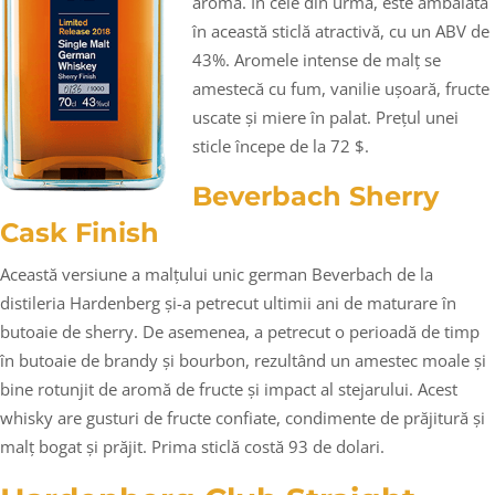
aromă. În cele din urmă, este ambalată
în această sticlă atractivă, cu un ABV de
43%. Aromele intense de malț se
amestecă cu fum, vanilie ușoară, fructe
uscate și miere în palat. Prețul unei
sticle începe de la 72 $.
Beverbach Sherry
Cask Finish
Această versiune a malțului unic german Beverbach de la
distileria Hardenberg și-a petrecut ultimii ani de maturare în
butoaie de sherry. De asemenea, a petrecut o perioadă de timp
în butoaie de brandy și bourbon, rezultând un amestec moale și
bine rotunjit de aromă de fructe și impact al stejarului. Acest
whisky are gusturi de fructe confiate, condimente de prăjitură și
malț bogat și prăjit. Prima sticlă costă 93 de dolari.