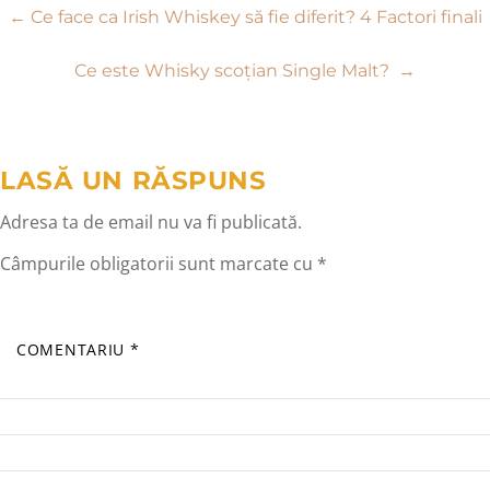
Navigare
←
Ce face ca Irish Whiskey să fie diferit? 4 Factori finali
în
Ce este Whisky scoțian Single Malt?
→
articole
LASĂ UN RĂSPUNS
Adresa ta de email nu va fi publicată.
Câmpurile obligatorii sunt marcate cu
*
COMENTARIU
*