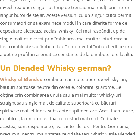
învechirea unui singur lot timp de trei sau mai mulți ani într-un
singur butoi de stejar. Aceste versiuni cu un singur butoi permit
consumatorilor să examineze modul în care diferite forme de
depozitare afectează același whisky. Cel mai răspândit tip de
single malt este creat prin îmbinarea mai multor loturi care au
fost combinate sau îmbuteliate în momentul îmbutelierii pentru
a obține profiluri aromatice constante de la o îmbuteliere la alta.
Un Blended Whisky german?
Whisky-ul Blended
combină mai multe tipuri de whisky-uri,
băuturi spirtoase neutre din cereale, coloranți și arome. Se
obține prin combinarea unuia sau a mai multor whisky-uri
straight sau single malt de calitate superioară cu băuturi
spirtoase mai ieftine și substanțe suplimentare. Acest lucru duce,
de obicei, la un produs final cu costuri mai mici. Cu toate
acestea, sunt disponibile și variante “de lux”. Pentru Germania,
precum și pentru majoritatea celorlalte țări, whisky-urile Blended