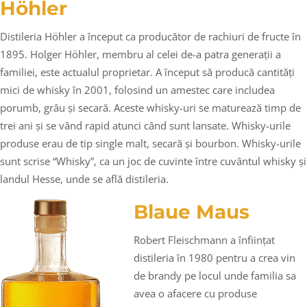
Höhler
Distileria Höhler a început ca producător de rachiuri de fructe în
1895. Holger Höhler, membru al celei de-a patra generații a
familiei, este actualul proprietar. A început să producă cantități
mici de whisky în 2001, folosind un amestec care includea
porumb, grâu și secară. Aceste whisky-uri se maturează timp de
trei ani și se vând rapid atunci când sunt lansate. Whisky-urile
produse erau de tip single malt, secară și bourbon. Whisky-urile
sunt scrise “Whisky”, ca un joc de cuvinte între cuvântul whisky și
landul Hesse, unde se află distileria.
Blaue Maus
Robert Fleischmann a înființat
distileria în 1980 pentru a crea vin
de brandy pe locul unde familia sa
avea o afacere cu produse