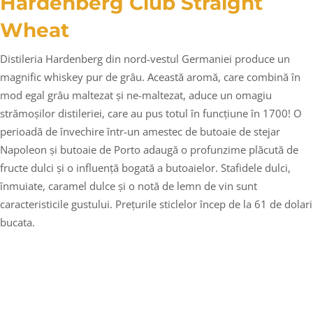
Hardenberg Club Straight
Wheat
Distileria Hardenberg din nord-vestul Germaniei produce un
magnific whiskey pur de grâu. Această aromă, care combină în
mod egal grâu maltezat și ne-maltezat, aduce un omagiu
strămoșilor distileriei, care au pus totul în funcțiune în 1700! O
perioadă de învechire într-un amestec de butoaie de stejar
Napoleon și butoaie de Porto adaugă o profunzime plăcută de
fructe dulci și o influență bogată a butoaielor. Stafidele dulci,
înmuiate, caramel dulce și o notă de lemn de vin sunt
caracteristicile gustului. Prețurile sticlelor încep de la 61 de dolari
bucata.