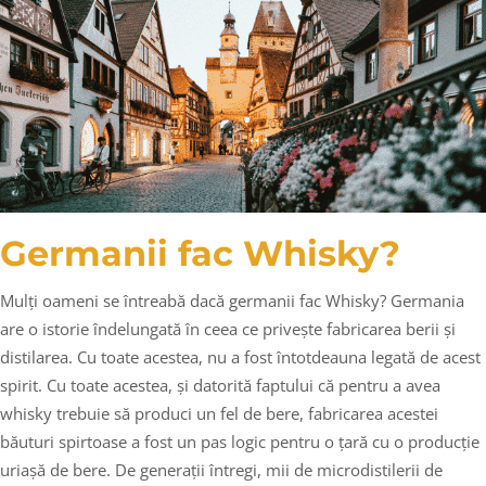
Germanii fac Whisky?
Mulți oameni se întreabă dacă germanii fac Whisky? Germania
are o istorie îndelungată în ceea ce privește fabricarea berii și
distilarea. Cu toate acestea, nu a fost întotdeauna legată de acest
spirit. Cu toate acestea, și datorită faptului că pentru a avea
whisky trebuie să produci un fel de bere, fabricarea acestei
băuturi spirtoase a fost un pas logic pentru o țară cu o producție
uriașă de bere. De generații întregi, mii de microdistilerii de