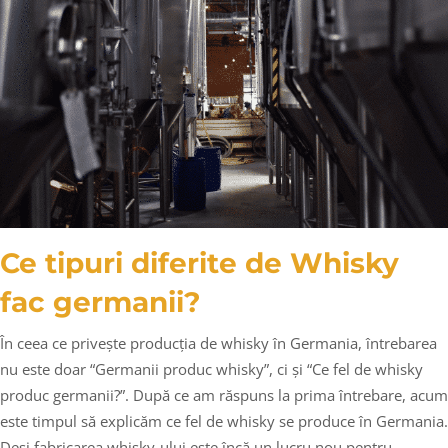
Ce tipuri diferite de Whisky
fac germanii?
În ceea ce privește producția de whisky în Germania, întrebarea
nu este doar “Germanii produc whisky”, ci și “Ce fel de whisky
produc germanii?”. După ce am răspuns la prima întrebare, acum
este timpul să explicăm ce fel de whisky se produce în Germania.
Deși fabricarea whisky-ului este încă un lucru nou pentru