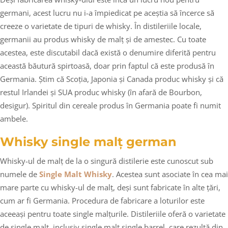
germani, acest lucru nu i-a împiedicat pe aceștia să încerce să
creeze o varietate de tipuri de whisky. În distileriile locale,
germanii au produs whisky de malț și de amestec. Cu toate
acestea, este discutabil dacă există o denumire diferită pentru
această băutură spirtoasă, doar prin faptul că este produsă în
Germania. Știm că Scoția, Japonia și Canada produc whisky și că
restul Irlandei și SUA produc whisky (în afară de Bourbon,
desigur). Spiritul din cereale produs în Germania poate fi numit
ambele.
Whisky single malț german
Whisky-ul de malț de la o singură distilerie este cunoscut sub
numele de
Single Malt Whisky
. Acestea sunt asociate în cea mai
mare parte cu whisky-ul de malț, deși sunt fabricate în alte țări,
cum ar fi Germania. Procedura de fabricare a loturilor este
aceeași pentru toate single malțurile. Distileriile oferă o varietate
de single malț, inclusiv single malț single barrel, care rezultă din