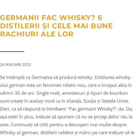
a
n
g
t
t
l
GERMANII FAC WHISKY? 6
i
e
DISTILERII ȘI CELE MAI BUNE
o
n
RACHIURI ALE LOR
n
a
v
i
g
24 IANUARIE 2022
a
Se întâmplă ca Germania să producă whisky. Distilarea whisky-
t
ului german este un fenomen relativ nou, care a început abia în
i
ultimii 30 de ani. Single malț, amestecuri și tipuri de bourbon
o
sunt create în același mod ca în Irlanda, Scoția și Statele Unite.
n
Deci, ca să răspund la întrebare: “Fac germanii Whisky?”: da. Da,
așa este! În plus, trebuie să spunem că nu se pricep deloc rău la
asta. Continuați să citiți pentru a descoperi mai multe despre
Whisky-ul german, distilerii celebre și mărci pe care trebuie să le