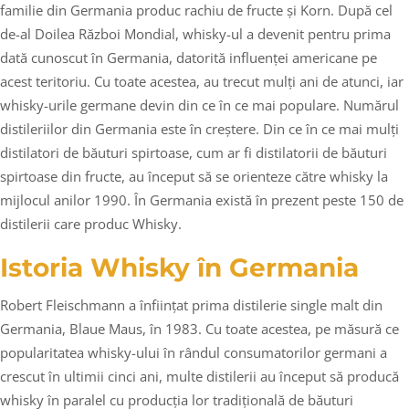
familie din Germania produc rachiu de fructe și Korn. După cel
de-al Doilea Război Mondial, whisky-ul a devenit pentru prima
dată cunoscut în Germania, datorită influenței americane pe
acest teritoriu. Cu toate acestea, au trecut mulți ani de atunci, iar
whisky-urile germane devin din ce în ce mai populare. Numărul
distileriilor din Germania este în creștere. Din ce în ce mai mulți
distilatori de băuturi spirtoase, cum ar fi distilatorii de băuturi
spirtoase din fructe, au început să se orienteze către whisky la
mijlocul anilor 1990. În Germania există în prezent peste 150 de
distilerii care produc Whisky.
Istoria Whisky în Germania
Robert Fleischmann a înființat prima distilerie single malt din
Germania, Blaue Maus, în 1983. Cu toate acestea, pe măsură ce
popularitatea whisky-ului în rândul consumatorilor germani a
crescut în ultimii cinci ani, multe distilerii au început să producă
whisky în paralel cu producția lor tradițională de băuturi