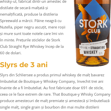
whisky-ul, fabricat dintr-un amestec de
distilate de secară malțată și
nemalțificată, produse la distileria
Spreewald a mărcii. Pâine neagră cu
Nutella, piper negru ascuțit, mere roșii
și mure sunt toate notele care îmi vin
în minte. Prețurile sticlelor de Stork
Club Straight Rye Whiskey încep de la
60 de dolari.
Slyrs de 3 ani
Slyrs din Schliersee a produs primul whiskey de malț bavarez
îmbuteliat de Boutique-y Whiskey Company, învechit trei ani
înainte de a fi îmbuteliat. Au fost fabricate doar 691 de sticle,
ceea ce le face extrem de rare. That Boutique-y Whisky Company
produce amestecuri de malț premiate și amestecă și îmbuteliază
single malț, single grain și bourbon din mai multe distilerii