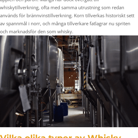
whiskytillverkning, ofta med samma utrustning som redan
används för brännvinstillverkning. Korn tillverkas historiskt sett
av spannmål i norr, och många tillverkare fatlagrar nu spriten
och marknadsför den som whisky.