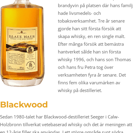
brandyvin på platsen där hans familj
hade livsmedels- och
tobaksverksamhet. Tre år senare
gjorde han sitt första försök att
skapa whisky, en ren single malt.
Efter många försök att bemästra
hantverket sålde han sin första
whisky 1996, och hans son Thomas
och hans fru Petra tog över
verksamheten fyra år senare. Det
finns fem olika varumärken av
whisky på destilleriet.
Blackwood
Sedan 1980-talet har Blackwood-destilleriet Seeger i Calw-
Holzbronn tillverkat vetebaserad whisky och det är meningen att
en 12-årig filler ska användas. I ett större område runt södra