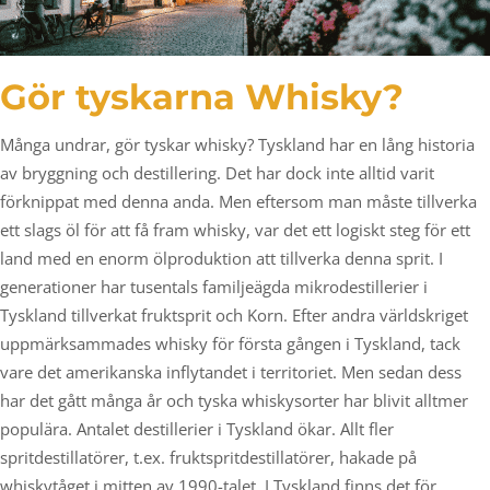
Gör tyskarna Whisky?
Många undrar, gör tyskar whisky? Tyskland har en lång historia
av bryggning och destillering. Det har dock inte alltid varit
förknippat med denna anda. Men eftersom man måste tillverka
ett slags öl för att få fram whisky, var det ett logiskt steg för ett
land med en enorm ölproduktion att tillverka denna sprit. I
generationer har tusentals familjeägda mikrodestillerier i
Tyskland tillverkat fruktsprit och Korn. Efter andra världskriget
uppmärksammades whisky för första gången i Tyskland, tack
vare det amerikanska inflytandet i territoriet. Men sedan dess
har det gått många år och tyska whiskysorter har blivit alltmer
populära. Antalet destillerier i Tyskland ökar. Allt fler
spritdestillatörer, t.ex. fruktspritdestillatörer, hakade på
whiskytåget i mitten av 1990-talet. I Tyskland finns det för