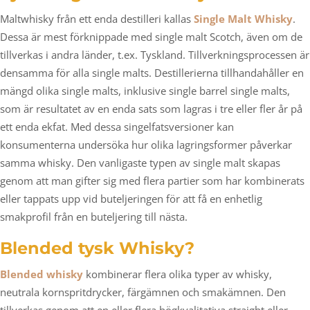
Maltwhisky från ett enda destilleri kallas
Single Malt Whisky
.
Dessa är mest förknippade med single malt Scotch, även om de
tillverkas i andra länder, t.ex. Tyskland. Tillverkningsprocessen är
densamma för alla single malts. Destillerierna tillhandahåller en
mängd olika single malts, inklusive single barrel single malts,
som är resultatet av en enda sats som lagras i tre eller fler år på
ett enda ekfat. Med dessa singelfatsversioner kan
konsumenterna undersöka hur olika lagringsformer påverkar
samma whisky. Den vanligaste typen av single malt skapas
genom att man gifter sig med flera partier som har kombinerats
eller tappats upp vid buteljeringen för att få en enhetlig
smakprofil från en buteljering till nästa.
Blended tysk Whisky?
Blended whisky
kombinerar flera olika typer av whisky,
neutrala kornspritdrycker, färgämnen och smakämnen. Den