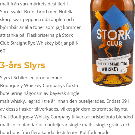
malt från varumärkets destilleri i
Spreewald. Brunt bröd med Nutella,
skarp svartpeppar, röda äpplen och
björnbär är alla toner som jag kommer
att tänka på. Flaskpriserna på Stork
Club Straight Rye Whiskey börjar på $
60.
3-års Slyrs
Slyrs i Schliersee producerade
Boutique-y Whiskey Companys första
buteljering någonsin av bayersk single
malt whisky, lagrad i tre år innan den buteljerades. Endast 691
av dessa flaskor tillverkades, vilket gör dem extremt sällsynta.
That Boutique-y Whisky Company tillverkar prisbelönta blended
malts och blandar och buteljerar single malts, single grains och
bourbons från flera kända destillerier. Kultförklarade