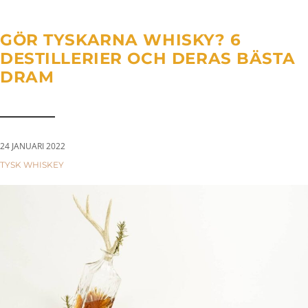
a
n
g
t
t
l
GÖR TYSKARNA WHISKY? 6
i
e
DESTILLERIER OCH DERAS BÄSTA
o
n
DRAM
n
a
v
i
g
24 JANUARI 2022
a
CATEGORIES:
TYSK WHISKEY
t
i
o
n