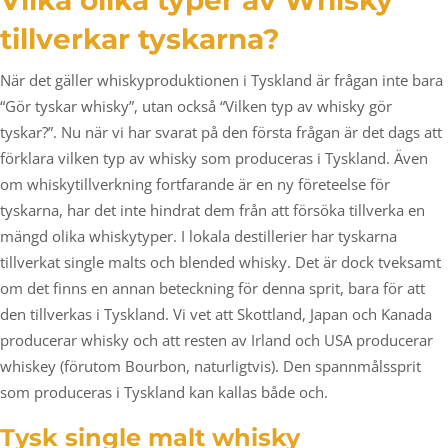
Vilka olika typer av Whisky
tillverkar tyskarna?
När det gäller whiskyproduktionen i Tyskland är frågan inte bara
“Gör tyskar whisky”, utan också “Vilken typ av whisky gör
tyskar?”. Nu när vi har svarat på den första frågan är det dags att
förklara vilken typ av whisky som produceras i Tyskland. Även
om whiskytillverkning fortfarande är en ny företeelse för
tyskarna, har det inte hindrat dem från att försöka tillverka en
mängd olika whiskytyper. I lokala destillerier har tyskarna
tillverkat single malts och blended whisky. Det är dock tveksamt
om det finns en annan beteckning för denna sprit, bara för att
den tillverkas i Tyskland. Vi vet att Skottland, Japan och Kanada
producerar whisky och att resten av Irland och USA producerar
whiskey (förutom Bourbon, naturligtvis). Den spannmålssprit
som produceras i Tyskland kan kallas både och.
Tysk single malt whisky