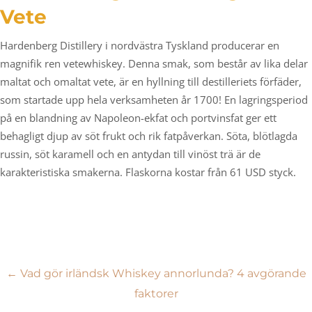
Vete
Hardenberg Distillery i nordvästra Tyskland producerar en
magnifik ren vetewhiskey. Denna smak, som består av lika delar
maltat och omaltat vete, är en hyllning till destilleriets förfäder,
som startade upp hela verksamheten år 1700! En lagringsperiod
på en blandning av Napoleon-ekfat och portvinsfat ger ett
behagligt djup av söt frukt och rik fatpåverkan. Söta, blötlagda
russin, söt karamell och en antydan till vinöst trä är de
karakteristiska smakerna. Flaskorna kostar från 61 USD styck.
Inläggsnavigering
←
Vad gör irländsk Whiskey annorlunda? 4 avgörande
faktorer