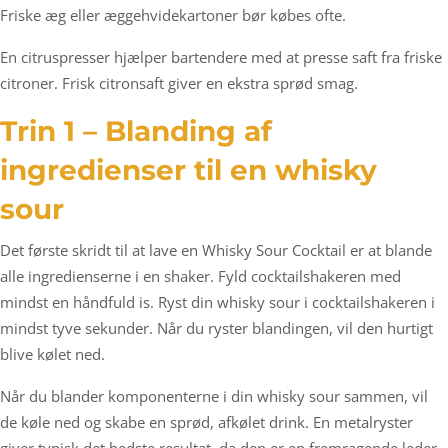
Friske æg eller æggehvidekartoner bør købes ofte.
En citruspresser hjælper bartendere med at presse saft fra friske
citroner. Frisk citronsaft giver en ekstra sprød smag.
Trin 1 –
Blanding af
ingredienser til en whisky
sour
Det første skridt til at lave en Whisky Sour Cocktail er at blande
alle ingredienserne i en shaker. Fyld cocktailshakeren med
mindst en håndfuld is. Ryst din whisky sour i cocktailshakeren i
mindst tyve sekunder. Når du ryster blandingen, vil den hurtigt
blive kølet ned.
Når du blander komponenterne i din whisky sour sammen, vil
de køle ned og skabe en sprød, afkølet drink. En metalryster
giver typisk det bedste resultat, da den er en fremragende leder