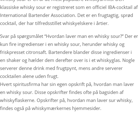
klassiske whisky sour er registreret som en officiel IBA-cocktail af
International Bartender Association. Det er en frugtagtig, sprød
cocktail, der har tilfredsstillet whiskyelskere i årtier.
Svar på spørgsmålet “Hvordan laver man en whisky sour?” Der er
kun fire ingredienser i en whisky sour, herunder whisky og
friskpresset citronsaft. Bartendere blander disse ingredienser i
en shaker og hælder dem derefter over is i et whiskyglas. Nogle
serverer denne drink med frugtpynt, mens andre serverer
cocktailen alene uden frugt.
Hvert spiritusfirma har sin egen opskrift på, hvordan man laver
en whisky sour. Disse opskrifter findes ofte på bagsiden af
whiskyflaskerne. Opskrifter på, hvordan man laver sur whisky,
findes også på whiskymærkernes hjemmesider.