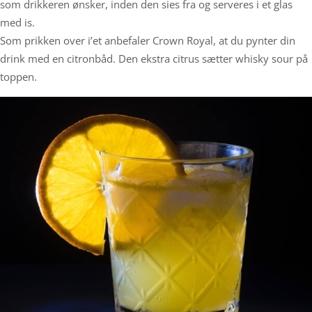
som drikkeren ønsker, inden den sies fra og serveres i et glas
med is.
Som prikken over i’et anbefaler Crown Royal, at du pynter din
drink med en citronbåd. Den ekstra citrus sætter whisky sour på
toppen.