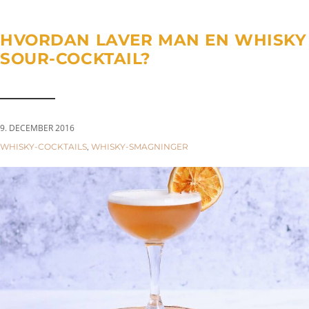
a
n
g
t
t
l
HVORDAN LAVER MAN EN WHISKY
i
e
SOUR-COCKTAIL?
o
n
n
a
v
i
9. DECEMBER 2016
g
CATEGORIES:
WHISKY-COCKTAILS
,
WHISKY-SMAGNINGER
a
t
i
o
n