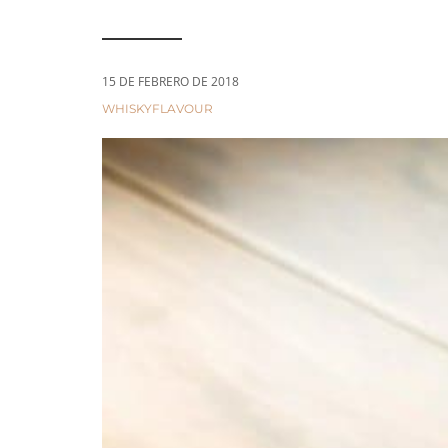
a
n
t
t
i
15 DE FEBRERO DE 2018
o
CATEGORIES:
WHISKYFLAVOUR
n