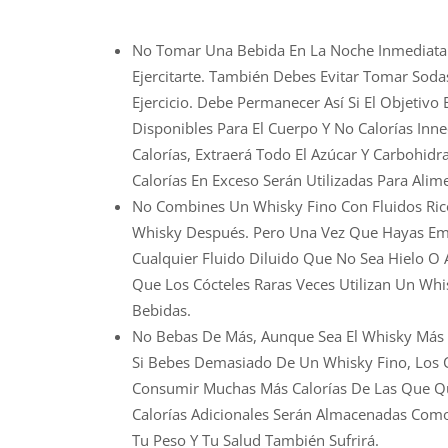
No Tomar Una Bebida En La Noche Inmediatam
Ejercitarte. También Debes Evitar Tomar Sod
Ejercicio. Debe Permanecer Así Si El Objeti
Disponibles Para El Cuerpo Y No Calorías I
Calorías, Extraerá Todo El Azúcar Y Carbohid
Calorías En Exceso Serán Utilizadas Para Alim
No Combines Un Whisky Fino Con Fluidos Ric
Whisky Después. Pero Una Vez Que Hayas Emp
Cualquier Fluido Diluido Que No Sea Hielo O 
Que Los Cócteles Raras Veces Utilizan Un Whi
Bebidas.
No Bebas De Más, Aunque Sea El Whisky Más F
Si Bebes Demasiado De Un Whisky Fino, Los C
Consumir Muchas Más Calorías De Las Que Qu
Calorías Adicionales Serán Almacenadas Como 
Tu Peso Y Tu Salud También Sufrirá.