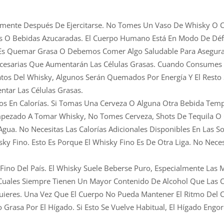
ente Después De Ejercitarse. No Tomes Un Vaso De Whisky O C
as O Bebidas Azucaradas. El Cuerpo Humano Está En Modo De Déf
vo Es Quemar Grasa O Debemos Comer Algo Saludable Para Asegura
nnecesarias Que Aumentarán Las Células Grasas. Cuando Consume
ratos Del Whisky, Algunos Serán Quemados Por Energía Y El Resto
entar Las Células Grasas.
os En Calorías. Si Tomas Una Cerveza O Alguna Otra Bebida Tem
ezado A Tomar Whisky, No Tomes Cerveza, Shots De Tequila O 
Agua. No Necesitas Las Calorías Adicionales Disponibles En Las S
sky Fino. Esto Es Porque El Whisky Fino Es De Otra Liga. No Nece
ino Del País. El Whisky Suele Beberse Puro, Especialmente Las M
uales Siempre Tienen Un Mayor Contenido De Alcohol Que Las Ce
ieres. Una Vez Que El Cuerpo No Pueda Mantener El Ritmo Del 
Grasa Por El Hígado. Si Esto Se Vuelve Habitual, El Hígado Engor