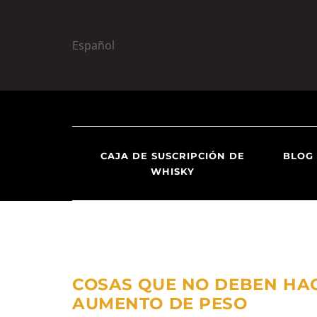
Español
S
S
k
k
i
i
CAJA DE SUSCRIPCIÓN DE
BLOG
p
p
WHISKY
t
t
o
o
n
c
a
o
v
n
i
t
COSAS QUE NO DEBEN HA
g
e
AUMENTO DE PESO