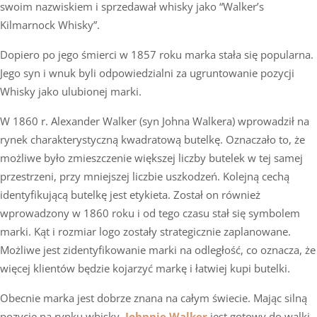
swoim nazwiskiem i sprzedawał whisky jako “Walker’s
Kilmarnock Whisky”.
Dopiero po jego śmierci w 1857 roku marka stała się popularna.
Jego syn i wnuk byli odpowiedzialni za ugruntowanie pozycji
Whisky jako ulubionej marki.
W 1860 r. Alexander Walker (syn Johna Walkera) wprowadził na
rynek charakterystyczną kwadratową butelkę. Oznaczało to, że
możliwe było zmieszczenie większej liczby butelek w tej samej
przestrzeni, przy mniejszej liczbie uszkodzeń. Kolejną cechą
identyfikującą butelkę jest etykieta. Został on również
wprowadzony w 1860 roku i od tego czasu stał się symbolem
marki. Kąt i rozmiar logo zostały strategicznie zaplanowane.
Możliwe jest zidentyfikowanie marki na odległość, co oznacza, że
więcej klientów będzie kojarzyć markę i łatwiej kupi butelki.
Obecnie marka jest dobrze znana na całym świecie. Mając silną
pozycję na rynku whisky,
Johnnie Walker
jest gotowy do walki