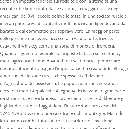
Senza un’imposta federale sul reddito e con la storia di una
recente ribellione contro la tassazione, la maggior parte degli
americani del XVIII secolo odiava le tasse. In una società rurale e
in gran parte priva di contanti, molti americani dipendevano dal
baratto e dal commercio per sopravvivere. La maggior parte
delle persone non aveva accesso alla valuta forte. Invece,
usavano il whiskey come una sorta di moneta di frontiera.
Quando il governo federale ha imposto la tassa sul contante,
molti agricoltori hanno dovuto fare i salti mortali per trovare il
denaro sufficiente a pagare l’imposta. Ciò ha creato difficoltà agli
americani delle zone rurali, che spesso si affidavano a
un’agricoltura di sussistenza. Le popolazioni che vivevano a
ovest dei monti Appalachi e Allegheny derivavano in gran parte
da stirpi scozzesi e irlandesi. I protestanti in cerca di libertà e gli
highlander cattolici fuggiti dopo l’insurrezione scozzese del
1745-1746 trovarono una casa tra le dolci montagne. Molti di
loro hanno combattuto contro la tassazione e l’invasione
britannica un decennio prima. Lavoratori, autosufficienti e