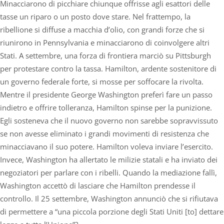
Minacciarono di picchiare chiunque offrisse agli esattori delle
tasse un riparo o un posto dove stare. Nel frattempo, la
ribellione si diffuse a macchia d’olio, con grandi forze che si
riunirono in Pennsylvania e minacciarono di coinvolgere altri
Stati. A settembre, una forza di frontiera marciò su Pittsburgh
per protestare contro la tassa. Hamilton, ardente sostenitore di
un governo federale forte, si mosse per soffocare la rivolta.
Mentre il presidente George Washington preferì fare un passo
indietro e offrire tolleranza, Hamilton spinse per la punizione.
Egli sosteneva che il nuovo governo non sarebbe sopravvissuto
se non avesse eliminato i grandi movimenti di resistenza che
minacciavano il suo potere. Hamilton voleva inviare l’esercito.
Invece, Washington ha allertato le milizie statali e ha inviato dei
negoziatori per parlare con i ribelli. Quando la mediazione fallì,
Washington accettò di lasciare che Hamilton prendesse il
controllo. Il 25 settembre, Washington annunciò che si rifiutava
di permettere a “una piccola porzione degli Stati Uniti [to] dettare