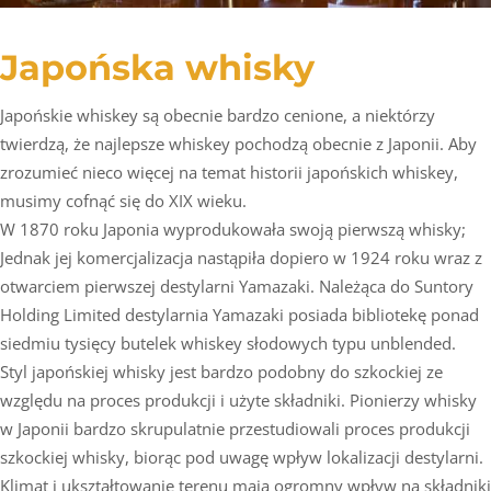
Japońska whisky
Japońskie whiskey są obecnie bardzo cenione, a niektórzy
twierdzą, że najlepsze whiskey pochodzą obecnie z Japonii. Aby
zrozumieć nieco więcej na temat historii japońskich whiskey,
musimy cofnąć się do XIX wieku.
W 1870 roku Japonia wyprodukowała swoją pierwszą whisky;
Jednak jej komercjalizacja nastąpiła dopiero w 1924 roku wraz z
otwarciem pierwszej destylarni Yamazaki. Należąca do Suntory
Holding Limited destylarnia Yamazaki posiada bibliotekę ponad
siedmiu tysięcy butelek whiskey słodowych typu unblended.
Styl japońskiej whisky jest bardzo podobny do szkockiej ze
względu na proces produkcji i użyte składniki. Pionierzy whisky
w Japonii bardzo skrupulatnie przestudiowali proces produkcji
szkockiej whisky, biorąc pod uwagę wpływ lokalizacji destylarni.
Klimat i ukształtowanie terenu mają ogromny wpływ na składniki