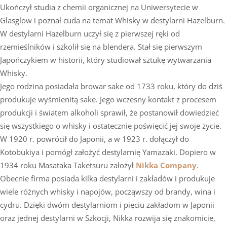
Ukończył studia z chemii organicznej na Uniwersytecie w
Glasglow i poznał cuda na temat Whisky w destylarni Hazelburn.
W destylarni Hazelburn uczył się z pierwszej ręki od
rzemieślników i szkolił się na blendera. Stał się pierwszym
Japończykiem w historii, który studiował sztukę wytwarzania
Whisky.
Jego rodzina posiadała browar sake od 1733 roku, który do dziś
produkuje wyśmienitą sake. Jego wczesny kontakt z procesem
produkcji i światem alkoholi sprawił, że postanowił dowiedzieć
się wszystkiego o whisky i ostatecznie poświęcić jej swoje życie.
W 1920 r. powrócił do Japonii, a w 1923 r. dołączył do
Kotobukiya i pomógł założyć destylarnię Yamazaki. Dopiero w
1934 roku Masataka Taketsuru założył
Nikka Company
.
Obecnie firma posiada kilka destylarni i zakładów i produkuje
wiele różnych whisky i napojów, począwszy od brandy, wina i
cydru. Dzięki dwóm destylarniom i pięciu zakładom w Japonii
oraz jednej destylarni w Szkocji, Nikka rozwija się znakomicie,