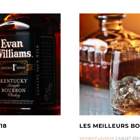
18
LES MEILLEURS B
CATEGORIES:
2 JUILLET 202
WHISKYFLAVOUR