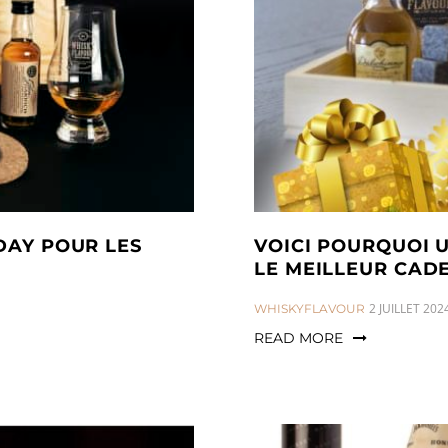
DAY POUR LES
VOICI POURQUOI 
LE MEILLEUR CAD
CATEGORIES:
2 JUILLET 202
WHISKYFLAVOUR
READ MORE