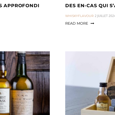
US APPROFONDI
DES EN-CAS QUI 
CATEGORIES:
2 JUILLET 202
WHISKYFLAVOUR
READ MORE