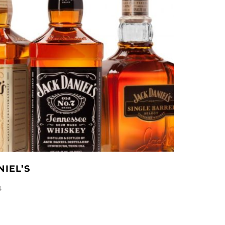
IEL’S
4