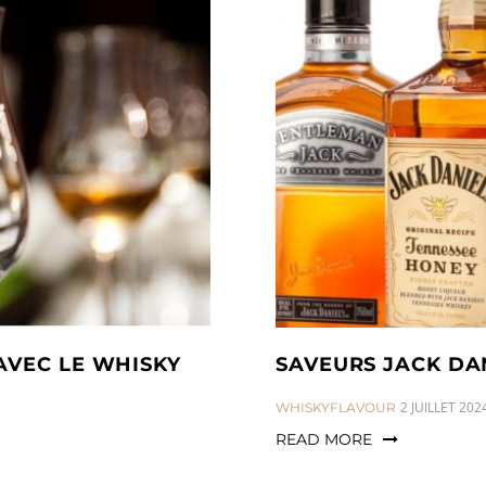
AVEC LE WHISKY
SAVEURS JACK DAN
CATEGORIES:
2 JUILLET 202
WHISKYFLAVOUR
READ MORE