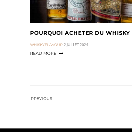
POURQUOI ACHETER DU WHISKY 
CATEGORIES:
2 JUILLET 2024
WHISKYFLAVOUR
READ MORE
Pagination
PREVIOUS
des
publications