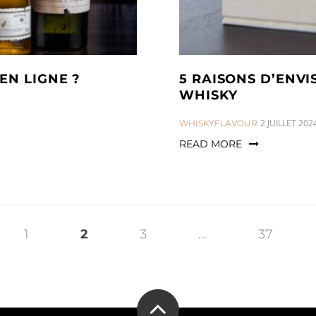
EN LIGNE ?
5 RAISONS D’ENV
WHISKY
CATEGORIES:
2 JUILLET 202
WHISKYFLAVOUR
READ MORE
1
2
3
…
37