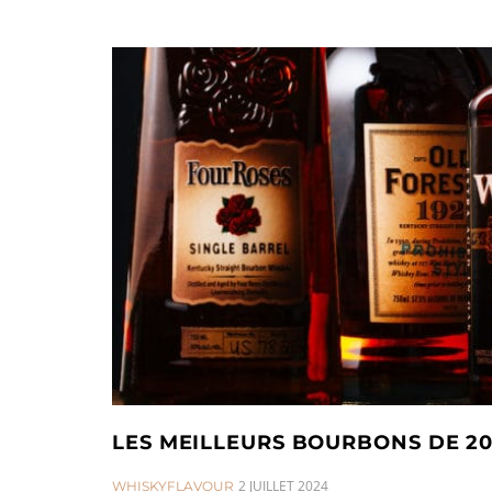
LES MEILLEURS BOURBONS DE 20
CATEGORIES:
2 JUILLET 2024
WHISKYFLAVOUR