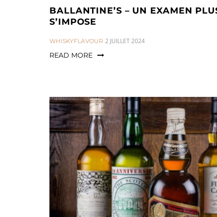
BALLANTINE’S – UN EXAMEN PL
S’IMPOSE
CATEGORIES:
2 JUILLET 2024
WHISKYFLAVOUR
READ MORE