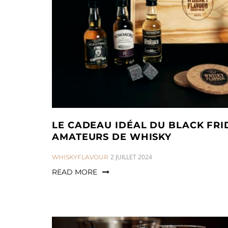
a
n
t
t
i
o
n
LE CADEAU IDÉAL DU BLACK FRI
AMATEURS DE WHISKY
CATEGORIES:
2 JUILLET 2024
WHISKYFLAVOUR
READ MORE