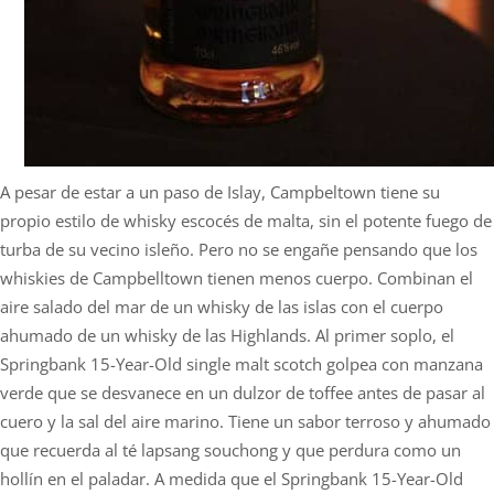
A pesar de estar a un paso de Islay, Campbeltown tiene su
propio estilo de whisky escocés de malta, sin el potente fuego de
turba de su vecino isleño. Pero no se engañe pensando que los
whiskies de Campbelltown tienen menos cuerpo. Combinan el
aire salado del mar de un whisky de las islas con el cuerpo
ahumado de un whisky de las Highlands. Al primer soplo, el
Springbank 15-Year-Old single malt scotch golpea con manzana
verde que se desvanece en un dulzor de toffee antes de pasar al
cuero y la sal del aire marino. Tiene un sabor terroso y ahumado
que recuerda al té lapsang souchong y que perdura como un
hollín en el paladar. A medida que el Springbank 15-Year-Old