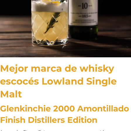
Mejor marca de whisky
escocés Lowland Single
Malt
Glenkinchie 2000 Amontillado
Finish Distillers Edition