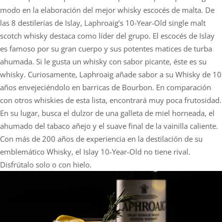
modo en la elaboración del mejor whisky escocés de malta. De
las 8 destilerías de Islay, Laphroaig’s 10-Year-Old single malt
scotch whisky destaca como líder del grupo. El escocés de Islay
es famoso por su gran cuerpo y sus potentes matices de turba
ahumada. Si le gusta un whisky con sabor picante, éste es su
whisky. Curiosamente, Laphroaig añade sabor a su Whisky de 10
años envejeciéndolo en barricas de Bourbon. En comparación
con otros whiskies de esta lista, encontrará muy poca frutosidad.
En su lugar, busca el dulzor de una galleta de miel horneada, el
ahumado del tabaco añejo y el suave final de la vainilla caliente.
Con más de 200 años de experiencia en la destilación de su
emblemático Whisky, el Islay 10-Year-Old no tiene rival.
Disfrútalo solo o con hielo.