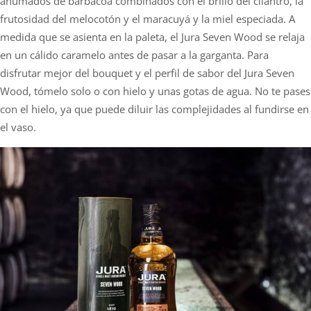
ahumados de barbacoa combinados con el brillo del cilantro, la
frutosidad del melocotón y el maracuyá y la miel especiada. A
medida que se asienta en la paleta, el Jura Seven Wood se relaja
en un cálido caramelo antes de pasar a la garganta. Para
disfrutar mejor del bouquet y el perfil de sabor del Jura Seven
Wood, tómelo solo o con hielo y unas gotas de agua. No te pases
con el hielo, ya que puede diluir las complejidades al fundirse en
el vaso.