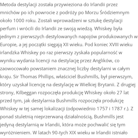
Metoda destylacji została przywieziona do Irlandii przez
mnichów po ich powrocie z podróży po Morzu Śródziemnym
około 1000 roku. Zostali wprowadzeni w sztukę destylacji
perfum i wrócili do Irlandii ze swoją wiedzą. Whiskey była
jednym z pierwszych destylowanych napojów produkowanych w
Europie, a jej początki sięgają XII wieku. Pod koniec XVIII wieku
irlandzka Whiskey po raz pierwszy zyskała popularność w
wyniku wydania licencji na destylację przez Anglików, co
zaowocowało powstaniem znacznej liczby destylarni w całym
kraju. Sir Thomas Phillips, właściciel Bushmills, był pierwszym,
który uzyskał licencję na destylację w Wielkiej Brytanii. Z drugiej
strony, Kilbeggan rozpoczęła produkcję Whiskey około 27 lat
przed tym, jak destylarnia Bushmills rozpoczęła produkcję
Whiskey w tej samej lokalizacji (odpowiednio 1757 i 1787 r.). Z
ponad stuletnią nieprzerwaną działalnością, Bushmills jest
jedyną destylarnią w Irlandii, która może pochwalić się tym
wyróżnieniem. W latach 90-tych XIX wieku w Irlandii istniało