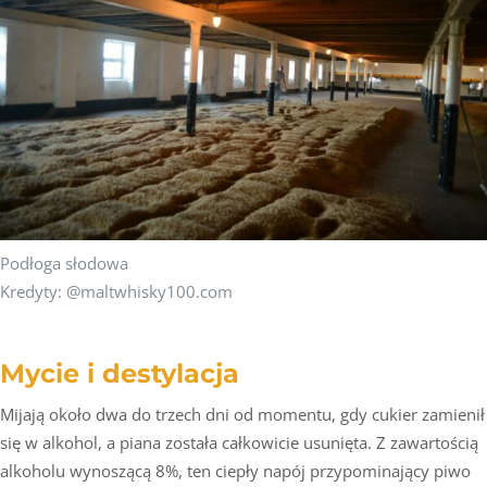
Podłoga słodowa
Kredyty: @maltwhisky100.com
Mycie i destylacja
Mijają około dwa do trzech dni od momentu, gdy cukier zamienił
się w alkohol, a piana została całkowicie usunięta. Z zawartością
alkoholu wynoszącą 8%, ten ciepły napój przypominający piwo