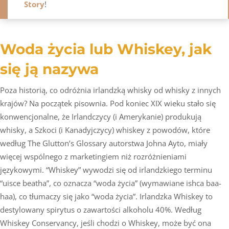
Story
!
Woda życia lub Whiskey, jak
się ją nazywa
Poza historią, co odróżnia irlandzką whisky od whisky z innych
krajów? Na początek pisownia. Pod koniec XIX wieku stało się
konwencjonalne, że Irlandczycy (i Amerykanie) produkują
whisky, a Szkoci (i Kanadyjczycy) whiskey z powodów, które
według The Glutton’s Glossary autorstwa Johna Ayto, miały
więcej wspólnego z marketingiem niż rozróżnieniami
językowymi. “Whiskey” wywodzi się od irlandzkiego terminu
“uisce beatha”, co oznacza “woda życia” (wymawiane ishca baa-
haa), co tłumaczy się jako “woda życia”. Irlandzka Whiskey to
destylowany spirytus o zawartości alkoholu 40%. Według
Whiskey Conservancy, jeśli chodzi o Whiskey, może być ona