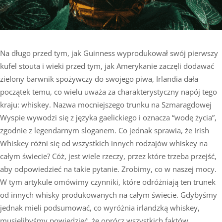
Na długo przed tym, jak Guinness wyprodukował swój pierwszy
kufel stouta i wieki przed tym, jak Amerykanie zaczęli dodawać
zielony barwnik spożywczy do swojego piwa, Irlandia dała
początek temu, co wielu uważa za charakterystyczny napój tego
kraju: whiskey. Nazwa mocniejszego trunku na Szmaragdowej
Wyspie wywodzi się z języka gaelickiego i oznacza “wodę życia”,
zgodnie z legendarnym sloganem. Co jednak sprawia, że Irish
Whiskey różni się od wszystkich innych rodzajów whiskey na
całym świecie? Cóż, jest wiele rzeczy, przez które trzeba przejść,
aby odpowiedzieć na takie pytanie. Zrobimy, co w naszej mocy.
W tym artykule omówimy czynniki, które odróżniają ten trunek
od innych whisky produkowanych na całym świecie. Gdybyśmy
jednak mieli podsumować, co wyróżnia irlandzką whiskey,
musielibyśmy powiedzieć, że oprócz wszystkich faktów