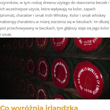
czynników, w tym rodzaj drewna użytego do stworzenia beczek i
ich wcześniejsze użycie, które wpływają na kolor, zapach
(aromat), charakter i smak Irish Whiskey. Kolor i smak whiskey
nabierają charakteru w miarę starzenia się w beczkach. Im dłużej
jest przechowywany w beczkach, tym głębszy staje się jego kolor
i smak.
Co wyróżnia irlandzką