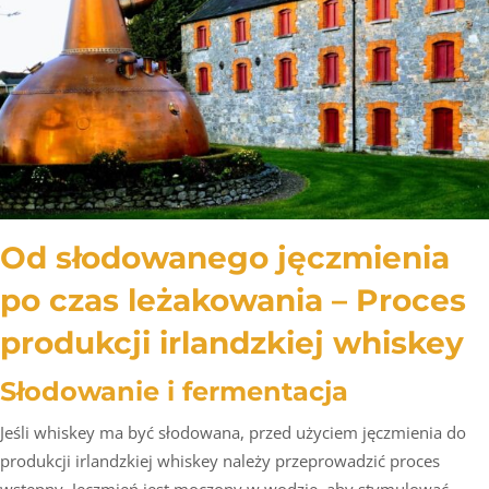
Od słodowanego jęczmienia
po czas leżakowania – Proces
produkcji irlandzkiej whiskey
Słodowanie i fermentacja
Jeśli whiskey ma być słodowana, przed użyciem jęczmienia do
produkcji irlandzkiej whiskey należy przeprowadzić proces
wstępny. Jęczmień jest moczony w wodzie, aby stymulować