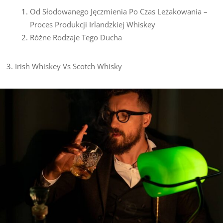
Od Słodowanego Jęczmienia Po Czas Leżakowania –
Proces Produkcji Irlandzkiej Whiskey
Różne Rodzaje Tego Ducha
Irish Whiskey Vs Scotch Whisky