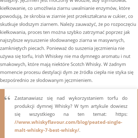
kiełkowanie, co umożliwia ziarnu uwalnianie enzymów, które
powodują, że skrobia w ziarnie jest przekształcana w cukier, co
skutkuje słodszym ziarnem. Należy zauważyć, że po rozpoczęciu
kiełkowania, proces ten można szybko zatrzymać poprzez jak
najszybsze wysuszenie słodowanego ziarna w masywnych,
zamkniętych piecach. Ponieważ do suszenia jęczmienia nie
używa się torfu, Irish Whiskey nie ma dymnego aromatu i nut
smakowych, które mają niektóre Scotch Whisky. W żadnym
momencie procesu destylacji dym ze źródła ciepła nie styka się
bezpośrednio ze słodowanym jęczmieniem.
Zastanawiasz się nad wykorzystaniem torfu do
produkcji dymnej Whisky? W tym artykule dowiesz
się wszystkiego na ten temat: https:
//www.whiskyflavour.com/blog/peated-single-
malt-whisky-7-best-whisky/
.