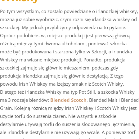
Po tym wszystkim, co zostało powiedziane o irlandzkiej whiskey,
można już sobie wyobrazić, czym różni się irlandzka whiskey od
szkockiej. My jednak przybliżymy odpowiedź na to pytanie.
Oprócz podobieństw, miejsce produkcji jest pierwszą główną
różnicą między tymi dwoma alkoholami, ponieważ szkocka
może być produkowana i starzona tylko w Szkocji, a irlandzka
Whiskey ma własne miejsce produkcji. Ponadto, produkcja
szkockiej zajmuje się głównie mieszaniem, podczas gdy
produkcja irlandzka zajmuje się głównie destylacją. Z tego
powodu Irish Whiskey ma lżejszy smak niż Scotch Whisky.
Dlatego też irlandzka Whisky ma typ Pot Still, a szkocka Whisky
ma 3 rodzaje blendów:
Blended Scotch
, Blended Malt i Blended
Grain. Kolejną różnicą między Irish Whiskey i Scotch Whisky jest
użycie torfu do suszenia ziaren. Nie wszystkie szkockie
destylarnie używają torfu do suszenia słodowanego jęczmienia,
ale irlandzkie destylarnie nie używają go wcale. A ponieważ torf