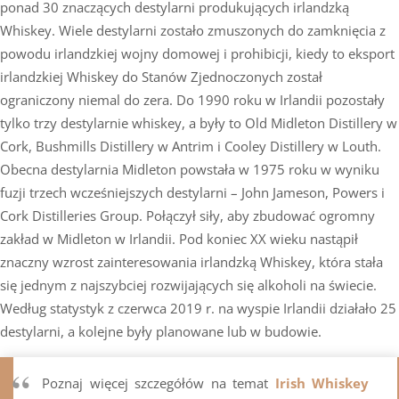
ponad 30 znaczących destylarni produkujących irlandzką
Whiskey. Wiele destylarni zostało zmuszonych do zamknięcia z
powodu irlandzkiej wojny domowej i prohibicji, kiedy to eksport
irlandzkiej Whiskey do Stanów Zjednoczonych został
ograniczony niemal do zera. Do 1990 roku w Irlandii pozostały
tylko trzy destylarnie whiskey, a były to Old Midleton Distillery w
Cork, Bushmills Distillery w Antrim i Cooley Distillery w Louth.
Obecna destylarnia Midleton powstała w 1975 roku w wyniku
fuzji trzech wcześniejszych destylarni – John Jameson, Powers i
Cork Distilleries Group. Połączył siły, aby zbudować ogromny
zakład w Midleton w Irlandii. Pod koniec XX wieku nastąpił
znaczny wzrost zainteresowania irlandzką Whiskey, która stała
się jednym z najszybciej rozwijających się alkoholi na świecie.
Według statystyk z czerwca 2019 r. na wyspie Irlandii działało 25
destylarni, a kolejne były planowane lub w budowie.
Poznaj więcej szczegółów na temat
Irish Whiskey