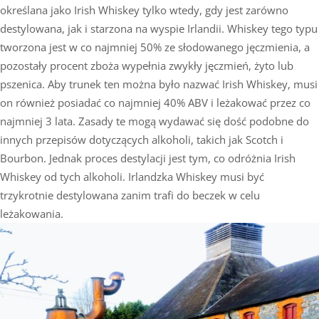
określana jako Irish Whiskey tylko wtedy, gdy jest zarówno
destylowana, jak i starzona na wyspie Irlandii. Whiskey tego typu
tworzona jest w co najmniej 50% ze słodowanego jęczmienia, a
pozostały procent zboża wypełnia zwykły jęczmień, żyto lub
pszenica. Aby trunek ten można było nazwać Irish Whiskey, musi
on również posiadać co najmniej 40% ABV i leżakować przez co
najmniej 3 lata. Zasady te mogą wydawać się dość podobne do
innych przepisów dotyczących alkoholi, takich jak Scotch i
Bourbon. Jednak proces destylacji jest tym, co odróżnia Irish
Whiskey od tych alkoholi. Irlandzka Whiskey musi być
trzykrotnie destylowana zanim trafi do beczek w celu
leżakowania.