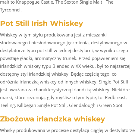
malt to Knappogue Castle, The Sexton Single Malt i The
Tyrconnel.
Pot Still Irish Whiskey
Whiskey w tym stylu produkowana jest z mieszanki
słodowanego i niesłodowanego jęczmienia, destylowanego w
destylatorze typu pot still w jednej destylarni, w wyniku czego
powstaje gładki, aromatyczny trunek. Przed pojawieniem się
irlandzkich whiskey typu Blended w XX wieku, był to najszerzej
dostępny styl irlandzkiej whiskey. Będąc częścią tego, co
odróżnia irlandzką whiskey od innych whiskey, Single Pot Still
jest uważana za charakterystyczną irlandzką whiskey. Niektóre
marki, które rezonują, gdy myślisz o tym typie, to: Redbreast,
Teeling, Killbegan Single Pot Still, Glendalough i Green Spot.
Zbożowa irlandzka whiskey
Whisky produkowana w procesie destylacji ciągłej w destylatorze