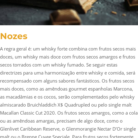
Nozes
A regra geral é: um whisky forte combina com frutos secos mais
doces, um whisky mais doce com frutos secos amargos e frutos
secos torrados com um whisky fumado. Se seguir estas
directrizes para uma harmonização entre whisky e comida, será
recompensado com alguns sabores fantásticos. Os frutos secos
mais doces, como as amêndoas gourmet espanholas Marcona,
as macadâmias e os cocos, serão complementados pelo whisky
almiscarado Bruichladdich X$ Quadrupled ou pelo single malt
Macallan Classic Cut 2020. Os frutos secos amargos, como a cola
ou as amêndoas amargas, precisam de algo doce, como o
Glenlivet Caribbean Reserve, o Glenmorangie Nectar D’Or single
malt ou o Brenne Cuvee Speciale. Para frutos secos fortemente